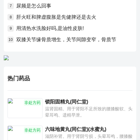
尿频是怎么回事
7
肝火旺和脾虚腹胀是先健脾还是去火
8
用清热水洗脸好吗,是油性皮肤!
9
双膝关节缘骨质增生，关节间隙变窄，骨质节
10
热门药品
锁阳固精丸(同仁堂)
非处方药
温肾固精。用于肾阳不足所致的腰膝酸软、头
晕耳鸣、遗精早泄。
六味地黄丸(同仁堂)(水蜜丸)
非处方药
滋阴补肾。用于肾阴亏损，头晕耳鸣，腰膝酸