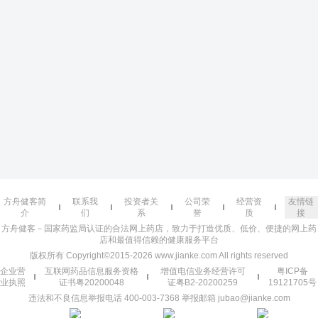
方舟健客简
联系我
投资者关
公司荣
经营资
友情链
介
们
系
誉
质
接
方舟健客－国家药监局认证的合法网上药店，致力于打造优质、低价、便捷的网上药
店和最值得信赖的健康服务平台
版权所有 Copyright©2015-2026 www.jianke.com All rights reserved
企业营
互联网药品信息服务资格
增值电信业务经营许可
粤ICP备
业执照
证书粤20200048
证粤B2-20200259
19121705号
违法和不良信息举报电话 400-003-7368 举报邮箱 jubao@jianke.com