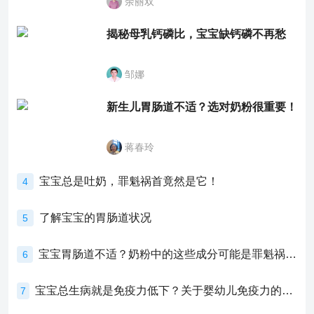
余丽双
揭秘母乳钙磷比，宝宝缺钙磷不再愁
邹娜
新生儿胃肠道不适？选对奶粉很重要！
蒋春玲
宝宝总是吐奶，罪魁祸首竟然是它！
4
了解宝宝的胃肠道状况
5
宝宝胃肠道不适？奶粉中的这些成分可能是罪魁祸首！
6
宝宝总生病就是免疫力低下？关于婴幼儿免疫力的真相，家长必须了解！
7