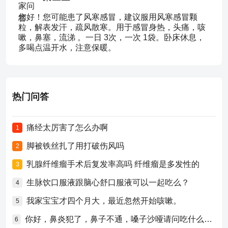
您好！您可能患了风寒感冒，建议服用风寒感冒颗
粒，解表发汗，疏风散寒。用于感冒身热，头痛，咳
嗽，鼻塞，流涕 。一日 3次，一次 1袋。卧床休息，
多喝点温开水，注意保暖。
热门问答
痛经太厉害了怎么办啊
1
脚被铁丝扎了用打破伤风吗
2
乳腺纤维瘤手术后复发率高吗 纤维瘤是多发性的
3
生脉饮口服液跟脑心舒口服液可以一起吃么？
4
我家宝宝才四个月大，最近忽然开始咳嗽。
5
你好，鼻炎犯了，鼻子不通，嗓子沙哑请问吃什么药比较好？
6