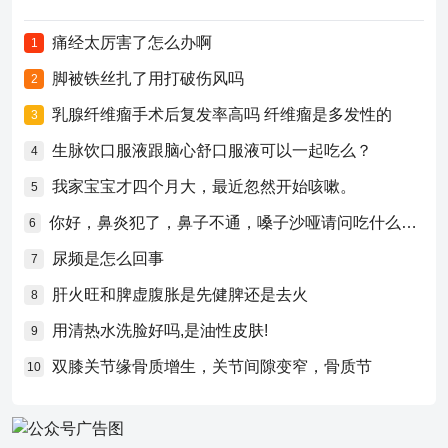
痛经太厉害了怎么办啊
1
脚被铁丝扎了用打破伤风吗
2
乳腺纤维瘤手术后复发率高吗 纤维瘤是多发性的
3
生脉饮口服液跟脑心舒口服液可以一起吃么？
4
我家宝宝才四个月大，最近忽然开始咳嗽。
5
你好，鼻炎犯了，鼻子不通，嗓子沙哑请问吃什么药比较好？
6
尿频是怎么回事
7
肝火旺和脾虚腹胀是先健脾还是去火
8
用清热水洗脸好吗,是油性皮肤!
9
双膝关节缘骨质增生，关节间隙变窄，骨质节
10