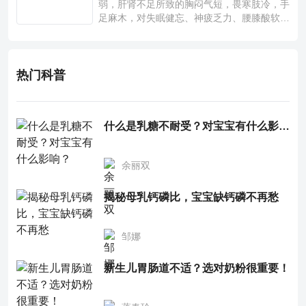
弱，肝肾不足所致的胸闷气短，畏寒肢冷，手
足麻木，对失眠健忘、神疲乏力、腰膝酸软也
有一定疗效。
热门科普
什么是乳糖不耐受？对宝宝有什么影响？
余丽双
揭秘母乳钙磷比，宝宝缺钙磷不再愁
邹娜
新生儿胃肠道不适？选对奶粉很重要！