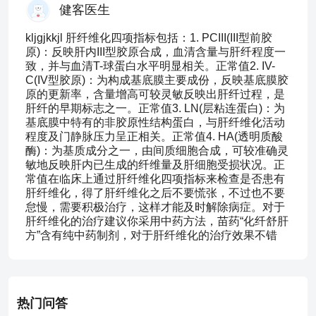
健客医生
kljgjkkjl 肝纤维化四项指标包括：1. PCIII(III型前胶
原)：反映肝内III型胶原合成，血清含量与肝纤程度一
致，并与血清T-球蛋白水平明显相关。正常值2. IV-
C(IV型胶原)：为构成基底膜主要成份，反映基底膜胶
原的更新率，含量增高可较灵敏反映出肝纤过程，是
肝纤的早期标志之一。正常值3. LN(层粘连蛋白)：为
基底膜中特有的非胶原性结构蛋白，与肝纤维化活动
程度及门静脉压力呈正相关。正常值4. HA(透明质酸
酶)：为基质成分之一，由间质细胞合成，可较准确灵
敏地反映肝内已生成的纤维量及肝细胞受损状况。正
常值在临床上通过肝纤维化四项指标来检查是否患有
肝纤维化，得了肝纤维化之后不要慌张，不过也不要
怠慢，需要积极治疗，这样才能及时解除病症。对于
肝纤维化的治疗建议你采用中药方法，苗药“化纤舒肝
方”含有纯中药制剂，对于肝纤维化的治疗效果不错
热门问答