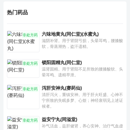
热门药品
六味地黄丸(同仁堂)(水蜜丸)
非处方药
滋阴补肾。用于肾阴亏损，头晕耳鸣，腰膝酸
软，骨蒸潮热，盗汗遗精。
锁阳固精丸(同仁堂)
非处方药
温肾固精。用于肾阳不足所致的腰膝酸软、头
晕耳鸣、遗精早泄。
泻肝安神丸(赛药仙)
非处方药
清肝泻火，重镇安神。用于肝火旺盛、心神不
宁所致的失眠多梦、心烦；神经衰弱见上述证
候者。
益安宁丸(同溢堂)
非处方药
补气活血，益肝健肾，养心安神。治疗气血虚