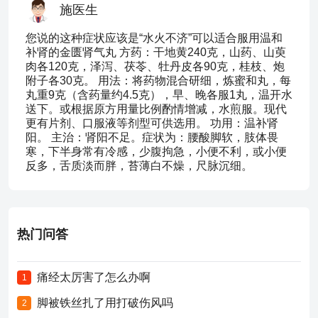
施医生
您说的这种症状应该是“水火不济”可以适合服用温和
补肾的金匮肾气丸 方药：干地黄240克，山药、山萸
肉各120克，泽泻、茯苓、牡丹皮各90克，桂枝、炮
附子各30克。 用法：将药物混合研细，炼蜜和丸，每
丸重9克（含药量约4.5克），早、晚各服1丸，温开水
送下。或根据原方用量比例酌情增减，水煎服。现代
更有片剂、口服液等剂型可供选用。 功用：温补肾
阳。 主治：肾阳不足。症状为：腰酸脚软，肢体畏
寒，下半身常有冷感，少腹拘急，小便不利，或小便
反多，舌质淡而胖，苔薄白不燥，尺脉沉细。
热门问答
痛经太厉害了怎么办啊
1
脚被铁丝扎了用打破伤风吗
2