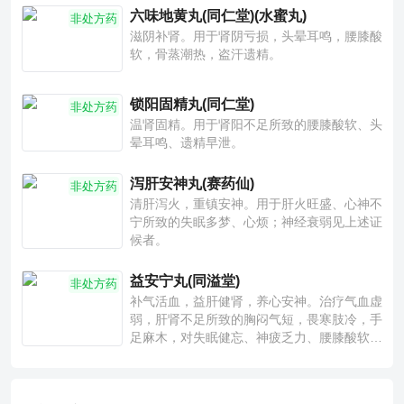
六味地黄丸(同仁堂)(水蜜丸)
非处方药
滋阴补肾。用于肾阴亏损，头晕耳鸣，腰膝酸
软，骨蒸潮热，盗汗遗精。
锁阳固精丸(同仁堂)
非处方药
温肾固精。用于肾阳不足所致的腰膝酸软、头
晕耳鸣、遗精早泄。
泻肝安神丸(赛药仙)
非处方药
清肝泻火，重镇安神。用于肝火旺盛、心神不
宁所致的失眠多梦、心烦；神经衰弱见上述证
候者。
益安宁丸(同溢堂)
非处方药
补气活血，益肝健肾，养心安神。治疗气血虚
弱，肝肾不足所致的胸闷气短，畏寒肢冷，手
足麻木，对失眠健忘、神疲乏力、腰膝酸软也
有一定疗效。