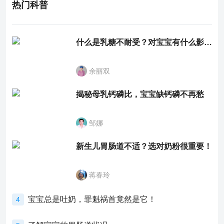
热门科普
什么是乳糖不耐受？对宝宝有什么影响？
余丽双
揭秘母乳钙磷比，宝宝缺钙磷不再愁
邹娜
新生儿胃肠道不适？选对奶粉很重要！
蒋春玲
宝宝总是吐奶，罪魁祸首竟然是它！
4