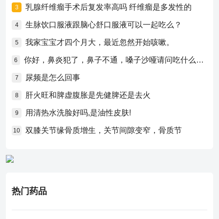
乳腺纤维瘤手术后复发率高吗 纤维瘤是多发性的
3
生脉饮口服液跟脑心舒口服液可以一起吃么？
4
我家宝宝才四个月大，最近忽然开始咳嗽。
5
你好，鼻炎犯了，鼻子不通，嗓子沙哑请问吃什么药比较好？
6
尿频是怎么回事
7
肝火旺和脾虚腹胀是先健脾还是去火
8
用清热水洗脸好吗,是油性皮肤!
9
双膝关节缘骨质增生，关节间隙变窄，骨质节
10
热门药品