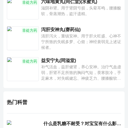
六味地黄丸(同仁堂)(水蜜丸)
非处方药
滋阴补肾。用于肾阴亏损，头晕耳鸣，腰膝酸
软，骨蒸潮热，盗汗遗精。
泻肝安神丸(赛药仙)
非处方药
清肝泻火，重镇安神。用于肝火旺盛、心神不
宁所致的失眠多梦、心烦；神经衰弱见上述证
候者。
益安宁丸(同溢堂)
非处方药
补气活血，益肝健肾，养心安神。治疗气血虚
弱，肝肾不足所致的胸闷气短，畏寒肢冷，手
足麻木，对失眠健忘、神疲乏力、腰膝酸软也
有一定疗效。
热门科普
什么是乳糖不耐受？对宝宝有什么影响？