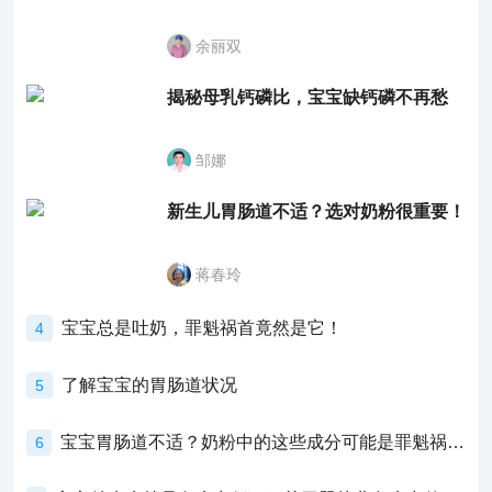
余丽双
揭秘母乳钙磷比，宝宝缺钙磷不再愁
邹娜
新生儿胃肠道不适？选对奶粉很重要！
蒋春玲
宝宝总是吐奶，罪魁祸首竟然是它！
4
了解宝宝的胃肠道状况
5
宝宝胃肠道不适？奶粉中的这些成分可能是罪魁祸首！
6