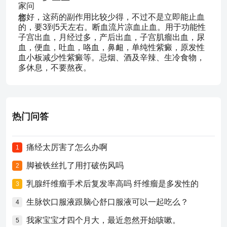
您好，这药的副作用比较少得，不过不是立即能止血
的，要3到5天左右。断血流片凉血止血。用于功能性
子宫出血，月经过多，产后出血，子宫肌瘤出血，尿
血，便血，吐血，咯血，鼻衄，单纯性紫癜，原发性
血小板减少性紫癜等。忌烟、酒及辛辣、生冷食物，
多休息，不要熬夜。
热门问答
痛经太厉害了怎么办啊
1
脚被铁丝扎了用打破伤风吗
2
乳腺纤维瘤手术后复发率高吗 纤维瘤是多发性的
3
生脉饮口服液跟脑心舒口服液可以一起吃么？
4
我家宝宝才四个月大，最近忽然开始咳嗽。
5