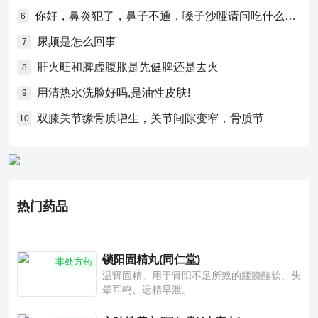
你好，鼻炎犯了，鼻子不通，嗓子沙哑请问吃什么药比较好？
6
尿频是怎么回事
7
肝火旺和脾虚腹胀是先健脾还是去火
8
用清热水洗脸好吗,是油性皮肤!
9
双膝关节缘骨质增生，关节间隙变窄，骨质节
10
热门药品
锁阳固精丸(同仁堂)
非处方药
温肾固精。用于肾阳不足所致的腰膝酸软、头
晕耳鸣、遗精早泄。