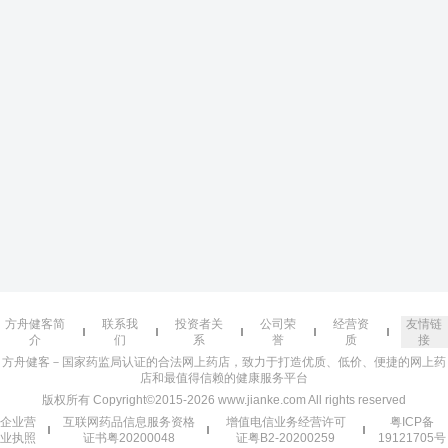
方舟健客简
联系我
投资者关
公司荣
经营资
友情链
介
们
系
誉
质
接
方舟健客－国家药监局认证的合法网上药店，致力于打造优质、低价、便捷的网上药
店和最值得信赖的健康服务平台
版权所有 Copyright©2015-2026 www.jianke.com All rights reserved
企业营
互联网药品信息服务资格
增值电信业务经营许可
粤ICP备
业执照
证书粤20200048
证粤B2-20200259
19121705号