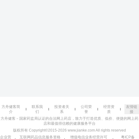
方舟健客简
联系我
投资者关
公司荣
经营资
友情链
介
们
系
誉
质
接
方舟健客－国家药监局认证的合法网上药店，致力于打造优质、低价、便捷的网上药
店和最值得信赖的健康服务平台
版权所有 Copyright©2015-2026 www.jianke.com All rights reserved
企业营
互联网药品信息服务资格
增值电信业务经营许可
粤ICP备