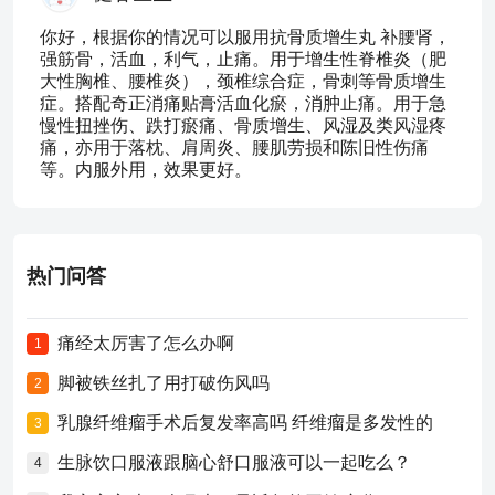
你好，根据你的情况可以服用抗骨质增生丸 补腰肾，
强筋骨，活血，利气，止痛。用于增生性脊椎炎（肥
大性胸椎、腰椎炎），颈椎综合症，骨刺等骨质增生
症。搭配奇正消痛贴膏活血化瘀，消肿止痛。用于急
慢性扭挫伤、跌打瘀痛、骨质增生、风湿及类风湿疼
痛，亦用于落枕、肩周炎、腰肌劳损和陈旧性伤痛
等。内服外用，效果更好。
热门问答
痛经太厉害了怎么办啊
1
脚被铁丝扎了用打破伤风吗
2
乳腺纤维瘤手术后复发率高吗 纤维瘤是多发性的
3
生脉饮口服液跟脑心舒口服液可以一起吃么？
4