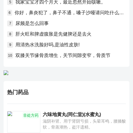
我家宝宝才四个月大，最近忽然开始咳嗽。
5
你好，鼻炎犯了，鼻子不通，嗓子沙哑请问吃什么药比较好？
6
尿频是怎么回事
7
肝火旺和脾虚腹胀是先健脾还是去火
8
用清热水洗脸好吗,是油性皮肤!
9
双膝关节缘骨质增生，关节间隙变窄，骨质节
10
热门药品
六味地黄丸(同仁堂)(水蜜丸)
非处方药
滋阴补肾。用于肾阴亏损，头晕耳鸣，腰膝酸
软，骨蒸潮热，盗汗遗精。