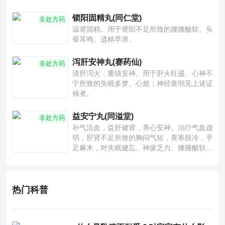
锁阳固精丸(同仁堂)
非处方药
温肾固精。用于肾阳不足所致的腰膝酸软、头
晕耳鸣、遗精早泄。
泻肝安神丸(赛药仙)
非处方药
清肝泻火，重镇安神。用于肝火旺盛、心神不
宁所致的失眠多梦、心烦；神经衰弱见上述证
候者。
益安宁丸(同溢堂)
非处方药
补气活血，益肝健肾，养心安神。治疗气血虚
弱，肝肾不足所致的胸闷气短，畏寒肢冷，手
足麻木，对失眠健忘、神疲乏力、腰膝酸软也
有一定疗效。
热门科普