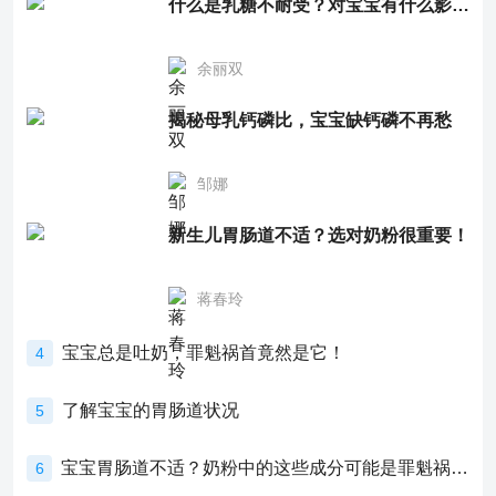
什么是乳糖不耐受？对宝宝有什么影响？
余丽双
揭秘母乳钙磷比，宝宝缺钙磷不再愁
邹娜
新生儿胃肠道不适？选对奶粉很重要！
蒋春玲
宝宝总是吐奶，罪魁祸首竟然是它！
4
了解宝宝的胃肠道状况
5
宝宝胃肠道不适？奶粉中的这些成分可能是罪魁祸首！
6