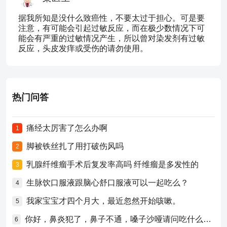
据我所知是没什么致癌性，不要太过于担心。可是要
注意，有可能会引起过敏反应，而在极少数情况下可
能会有严重的过敏情况产生，所以曾对染发剂有过敏
反应，头皮发痒或受伤的请勿使用。
热门问答
痛经太厉害了怎么办啊
1
脚被铁丝扎了用打破伤风吗
2
乳腺纤维瘤手术后复发率高吗 纤维瘤是多发性的
3
生脉饮口服液跟脑心舒口服液可以一起吃么？
4
我家宝宝才四个月大，最近忽然开始咳嗽。
5
你好，鼻炎犯了，鼻子不通，嗓子沙哑请问吃什么药比较好？
6