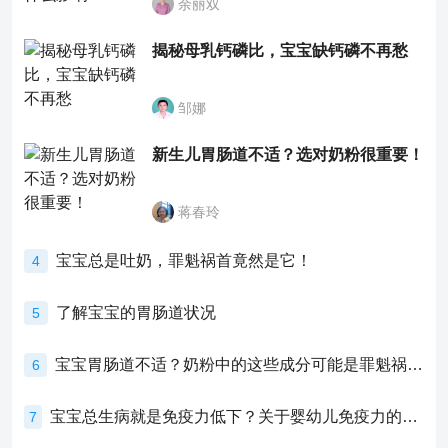
余丽双
揭秘母乳钙磷比，宝宝缺钙磷不再愁
邹娜
新生儿胃肠道不适？选对奶粉很重要！
蒋春玲
宝宝总是吐奶，罪魁祸首竟然是它！
4
了解宝宝的胃肠道状况
5
宝宝胃肠道不适？奶粉中的这些成分可能是罪魁祸首！
6
宝宝总生病就是免疫力低下？关于婴幼儿免疫力的真相，家长必须了解！
7