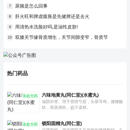
尿频是怎么回事
7
肝火旺和脾虚腹胀是先健脾还是去火
8
用清热水洗脸好吗,是油性皮肤!
9
双膝关节缘骨质增生，关节间隙变窄，骨质节
10
热门药品
六味地黄丸(同仁堂)(水蜜丸)
非处方药
滋阴补肾。用于肾阴亏损，头晕耳鸣，腰膝酸
软，骨蒸潮热，盗汗遗精。
锁阳固精丸(同仁堂)
非处方药