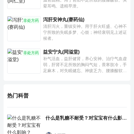
温肾固精。用于肾阳不足所致的腰膝酸软、头
晕耳鸣、遗精早泄。
泻肝安神丸(赛药仙)
非处方药
清肝泻火，重镇安神。用于肝火旺盛、心神不
宁所致的失眠多梦、心烦；神经衰弱见上述证
候者。
益安宁丸(同溢堂)
非处方药
补气活血，益肝健肾，养心安神。治疗气血虚
弱，肝肾不足所致的胸闷气短，畏寒肢冷，手
足麻木，对失眠健忘、神疲乏力、腰膝酸软也
有一定疗效。
热门科普
什么是乳糖不耐受？对宝宝有什么影响？