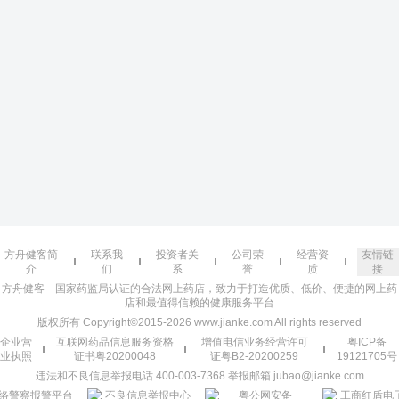
方舟健客简
联系我
投资者关
公司荣
经营资
友情链
介
们
系
誉
质
接
方舟健客－国家药监局认证的合法网上药店，致力于打造优质、低价、便捷的网上药
店和最值得信赖的健康服务平台
版权所有 Copyright©2015-2026 www.jianke.com All rights reserved
企业营
互联网药品信息服务资格
增值电信业务经营许可
粤ICP备
业执照
证书粤20200048
证粤B2-20200259
19121705号
违法和不良信息举报电话 400-003-7368 举报邮箱 jubao@jianke.com