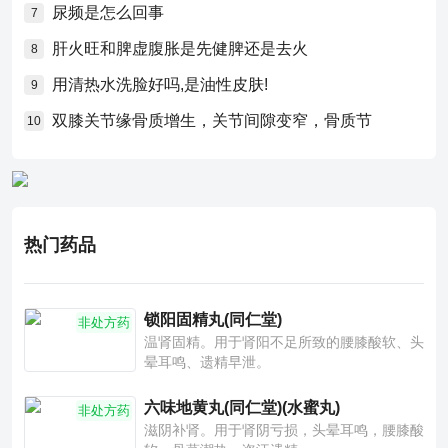
尿频是怎么回事
7
肝火旺和脾虚腹胀是先健脾还是去火
8
用清热水洗脸好吗,是油性皮肤!
9
双膝关节缘骨质增生，关节间隙变窄，骨质节
10
热门药品
锁阳固精丸(同仁堂)
非处方药
温肾固精。用于肾阳不足所致的腰膝酸软、头
晕耳鸣、遗精早泄。
六味地黄丸(同仁堂)(水蜜丸)
非处方药
滋阴补肾。用于肾阴亏损，头晕耳鸣，腰膝酸