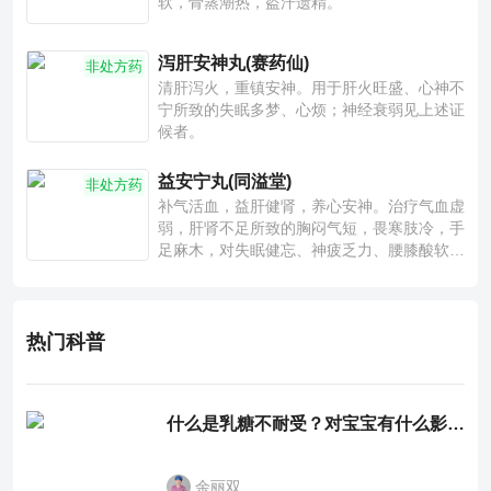
软，骨蒸潮热，盗汗遗精。
泻肝安神丸(赛药仙)
非处方药
清肝泻火，重镇安神。用于肝火旺盛、心神不
宁所致的失眠多梦、心烦；神经衰弱见上述证
候者。
益安宁丸(同溢堂)
非处方药
补气活血，益肝健肾，养心安神。治疗气血虚
弱，肝肾不足所致的胸闷气短，畏寒肢冷，手
足麻木，对失眠健忘、神疲乏力、腰膝酸软也
有一定疗效。
热门科普
什么是乳糖不耐受？对宝宝有什么影响？
余丽双