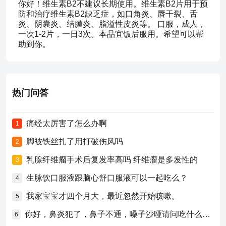
你好！维生素B2不建议长期使用。维生素B2片用于预
防和治疗维生素B2缺乏症，如口角炎、唇干裂、舌
炎、阴囊炎、结膜炎、脂溢性皮炎等。 口服，成人，
一次1-2片，一日3次。本品宜饭后服用。希望可以帮
助到你。
热门问答
痛经太厉害了怎么办啊
1
脚被铁丝扎了用打破伤风吗
2
乳腺纤维瘤手术后复发率高吗 纤维瘤是多发性的
3
生脉饮口服液跟脑心舒口服液可以一起吃么？
4
我家宝宝才四个月大，最近忽然开始咳嗽。
5
你好，鼻炎犯了，鼻子不通，嗓子沙哑请问吃什么药比较好？
6