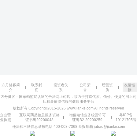
方舟健客简
联系我
投资者关
公司荣
经营资
友情链
介
们
系
誉
质
接
方舟健客－国家药监局认证的合法网上药店，致力于打造优质、低价、便捷的网上药
店和最值得信赖的健康服务平台
版权所有 Copyright©2015-2026 www.jianke.com All rights reserved
企业营
互联网药品信息服务资格
增值电信业务经营许可
粤ICP备
业执照
证书粤20200048
证粤B2-20200259
19121705号
违法和不良信息举报电话 400-003-7368 举报邮箱 jubao@jianke.com