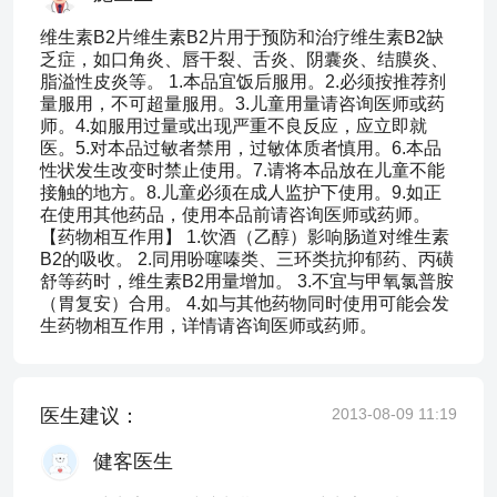
维生素B2片维生素B2片用于预防和治疗维生素B2缺
乏症，如口角炎、唇干裂、舌炎、阴囊炎、结膜炎、
脂溢性皮炎等。 1.本品宜饭后服用。2.必须按推荐剂
量服用，不可超量服用。3.儿童用量请咨询医师或药
师。4.如服用过量或出现严重不良反应，应立即就
医。5.对本品过敏者禁用，过敏体质者慎用。6.本品
性状发生改变时禁止使用。7.请将本品放在儿童不能
接触的地方。8.儿童必须在成人监护下使用。9.如正
在使用其他药品，使用本品前请咨询医师或药师。
【药物相互作用】 1.饮酒（乙醇）影响肠道对维生素
B2的吸收。 2.同用吩噻嗪类、三环类抗抑郁药、丙磺
舒等药时，维生素B2用量增加。 3.不宜与甲氧氯普胺
（胃复安）合用。 4.如与其他药物同时使用可能会发
生药物相互作用，详情请咨询医师或药师。
医生建议：
2013-08-09 11:19
健客医生