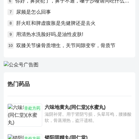
你好，鼻炎犯了，鼻子不通，嗓子沙哑请问吃什么药比较好？
6
尿频是怎么回事
7
肝火旺和脾虚腹胀是先健脾还是去火
8
用清热水洗脸好吗,是油性皮肤!
9
双膝关节缘骨质增生，关节间隙变窄，骨质节
10
热门药品
六味地黄丸(同仁堂)(水蜜丸)
非处方药
滋阴补肾。用于肾阴亏损，头晕耳鸣，腰膝酸
软，骨蒸潮热，盗汗遗精。
锁阳固精丸(同仁堂)
非处方药