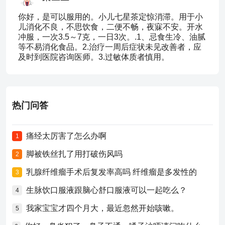
你好，是可以服用的。小儿七星茶定惊消滞。用于小
儿消化不良，不思饮食，二便不畅，夜寐不安。开水
冲服，一次3.5～7克，一日3次。.1、忌食生冷、油腻
等不易消化食品。2.治疗一周后症状未见改善者，应
及时到医院咨询医师。3.过敏体质者慎用。
热门问答
痛经太厉害了怎么办啊
1
脚被铁丝扎了用打破伤风吗
2
乳腺纤维瘤手术后复发率高吗 纤维瘤是多发性的
3
生脉饮口服液跟脑心舒口服液可以一起吃么？
4
我家宝宝才四个月大，最近忽然开始咳嗽。
5