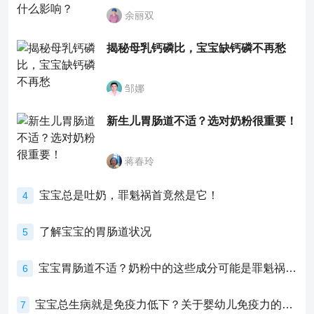
余丽双
揭秘母乳钙磷比，宝宝缺钙磷不再愁
邹娜
新生儿胃肠道不适？选对奶粉很重要！
蒋春玲
宝宝总是吐奶，罪魁祸首竟然是它！
4
了解宝宝的胃肠道状况
5
宝宝胃肠道不适？奶粉中的这些成分可能是罪魁祸首！
6
宝宝总生病就是免疫力低下？关于婴幼儿免疫力的真相，家长必须了解！
7