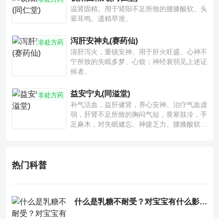
温肾固精。用于肾阳不足所致的腰膝酸软、头
晕耳鸣、遗精早泄。
泻肝安神丸(赛药仙)
非处方药
清肝泻火，重镇安神。用于肝火旺盛、心神不
宁所致的失眠多梦、心烦；神经衰弱见上述证
候者。
益安宁丸(同溢堂)
非处方药
补气活血，益肝健肾，养心安神。治疗气血虚
弱，肝肾不足所致的胸闷气短，畏寒肢冷，手
足麻木，对失眠健忘、神疲乏力、腰膝酸软也
有一定疗效。
热门科普
什么是乳糖不耐受？对宝宝有什么影响？