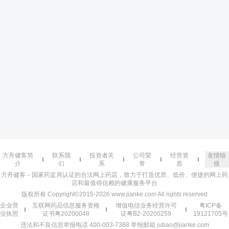
方舟健客简
联系我
投资者关
公司荣
经营资
友情链
介
们
系
誉
质
接
方舟健客－国家药监局认证的合法网上药店，致力于打造优质、低价、便捷的网上药
店和最值得信赖的健康服务平台
版权所有 Copyright©2015-2026 www.jianke.com All rights reserved
企业营
互联网药品信息服务资格
增值电信业务经营许可
粤ICP备
业执照
证书粤20200048
证粤B2-20200259
19121705号
违法和不良信息举报电话 400-003-7368 举报邮箱 jubao@jianke.com