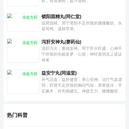
软，骨蒸潮热，盗汗遗精。
锁阳固精丸(同仁堂)
非处方药
温肾固精。用于肾阳不足所致的腰膝酸软、头
晕耳鸣、遗精早泄。
泻肝安神丸(赛药仙)
非处方药
清肝泻火，重镇安神。用于肝火旺盛、心神不
宁所致的失眠多梦、心烦；神经衰弱见上述证
候者。
益安宁丸(同溢堂)
非处方药
补气活血，益肝健肾，养心安神。治疗气血虚
弱，肝肾不足所致的胸闷气短，畏寒肢冷，手
足麻木，对失眠健忘、神疲乏力、腰膝酸软也
有一定疗效。
热门科普