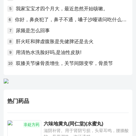
我家宝宝才四个月大，最近忽然开始咳嗽。
5
你好，鼻炎犯了，鼻子不通，嗓子沙哑请问吃什么药比较好？
6
尿频是怎么回事
7
肝火旺和脾虚腹胀是先健脾还是去火
8
用清热水洗脸好吗,是油性皮肤!
9
双膝关节缘骨质增生，关节间隙变窄，骨质节
10
热门药品
六味地黄丸(同仁堂)(水蜜丸)
非处方药
滋阴补肾。用于肾阴亏损，头晕耳鸣，腰膝酸