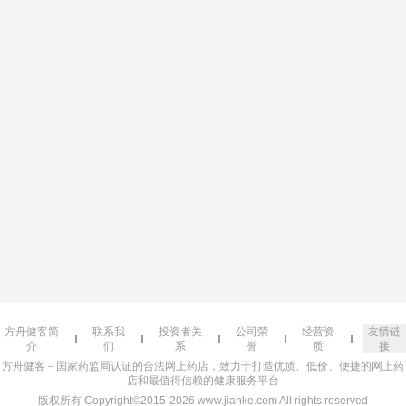
方舟健客简
联系我
投资者关
公司荣
经营资
友情链
介
们
系
誉
质
接
方舟健客－国家药监局认证的合法网上药店，致力于打造优质、低价、便捷的网上药
店和最值得信赖的健康服务平台
版权所有 Copyright©2015-2026 www.jianke.com All rights reserved