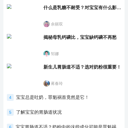
什么是乳糖不耐受？对宝宝有什么影响？
余丽双
揭秘母乳钙磷比，宝宝缺钙磷不再愁
邹娜
新生儿胃肠道不适？选对奶粉很重要！
蒋春玲
宝宝总是吐奶，罪魁祸首竟然是它！
4
了解宝宝的胃肠道状况
5
宝宝胃肠道不适？奶粉中的这些成分可能是罪魁祸首！
6