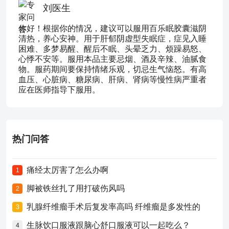
刘医生
你好！根据你的情况，建议可以服用百乐眠胶囊滋阴
清热，养心安神。用于肝郁阴虚型失眠症，症见入睡
困难、多梦易醒、醒后不眠、头晕乏力、烦躁易怒、
心悸不安等。服用本品主要忌烟、酒及辛辣、油腻食
物。服药期间要保持情绪乐观，切忌生气恼怒。有高
血压、心脏病、糖尿病、肝病、肾病等慢性病严重者
应在医师指导下服用。
热门问答
痛经太厉害了怎么办啊
1
脚被铁丝扎了用打破伤风吗
2
乳腺纤维瘤手术后复发率高吗 纤维瘤是多发性的
3
生脉饮口服液跟脑心舒口服液可以一起吃么？
4