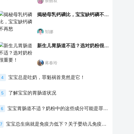
余丽双
揭秘母乳钙磷比，宝宝缺钙磷不再愁
邹娜
新生儿胃肠道不适？选对奶粉很重要！
蒋春玲
宝宝总是吐奶，罪魁祸首竟然是它！
4
了解宝宝的胃肠道状况
5
宝宝胃肠道不适？奶粉中的这些成分可能是罪魁祸首！
6
宝宝总生病就是免疫力低下？关于婴幼儿免疫力的真相，家长必须了解！
7