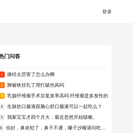
登录
热门问答
痛经太厉害了怎么办啊
1
脚被铁丝扎了用打破伤风吗
2
乳腺纤维瘤手术后复发率高吗 纤维瘤是多发性的
3
生脉饮口服液跟脑心舒口服液可以一起吃么？
4
我家宝宝才四个月大，最近忽然开始咳嗽。
5
你好，鼻炎犯了，鼻子不通，嗓子沙哑请问吃什么药比较好？
6