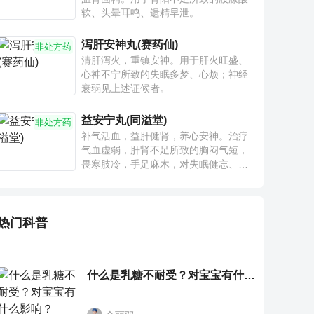
软、头晕耳鸣、遗精早泄。
泻肝安神丸(赛药仙)
非处方药
清肝泻火，重镇安神。用于肝火旺盛、
心神不宁所致的失眠多梦、心烦；神经
衰弱见上述证候者。
益安宁丸(同溢堂)
非处方药
补气活血，益肝健肾，养心安神。治疗
气血虚弱，肝肾不足所致的胸闷气短，
畏寒肢冷，手足麻木，对失眠健忘、神
疲乏力、腰膝酸软也有一定疗效。
热门科普
什么是乳糖不耐受？对宝宝有什么影响？