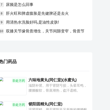
尿频是怎么回事
7
肝火旺和脾虚腹胀是先健脾还是去火
8
用清热水洗脸好吗,是油性皮肤!
9
双膝关节缘骨质增生，关节间隙变窄，骨质节
10
热门药品
六味地黄丸(同仁堂)(水蜜丸)
非处方药
滋阴补肾。用于肾阴亏损，头晕耳鸣，
腰膝酸软，骨蒸潮热，盗汗遗精。
锁阳固精丸(同仁堂)
非处方药
温肾固精。用于肾阳不足所致的腰膝酸