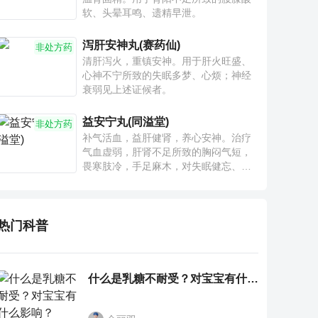
软、头晕耳鸣、遗精早泄。
泻肝安神丸(赛药仙)
非处方药
清肝泻火，重镇安神。用于肝火旺盛、
心神不宁所致的失眠多梦、心烦；神经
衰弱见上述证候者。
益安宁丸(同溢堂)
非处方药
补气活血，益肝健肾，养心安神。治疗
气血虚弱，肝肾不足所致的胸闷气短，
畏寒肢冷，手足麻木，对失眠健忘、神
疲乏力、腰膝酸软也有一定疗效。
热门科普
什么是乳糖不耐受？对宝宝有什么影响？