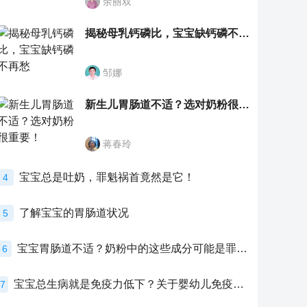
余丽双
揭秘母乳钙磷比，宝宝缺钙磷不再愁
邹娜
新生儿胃肠道不适？选对奶粉很重要！
蒋春玲
宝宝总是吐奶，罪魁祸首竟然是它！
4
了解宝宝的胃肠道状况
5
宝宝胃肠道不适？奶粉中的这些成分可能是罪魁祸首！
6
宝宝总生病就是免疫力低下？关于婴幼儿免疫力的真相，家长必须了解！
7