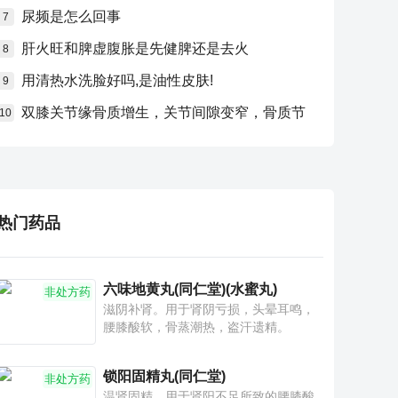
尿频是怎么回事
7
肝火旺和脾虚腹胀是先健脾还是去火
8
用清热水洗脸好吗,是油性皮肤!
9
双膝关节缘骨质增生，关节间隙变窄，骨质节
10
热门药品
六味地黄丸(同仁堂)(水蜜丸)
非处方药
滋阴补肾。用于肾阴亏损，头晕耳鸣，
腰膝酸软，骨蒸潮热，盗汗遗精。
锁阳固精丸(同仁堂)
非处方药
温肾固精。用于肾阳不足所致的腰膝酸