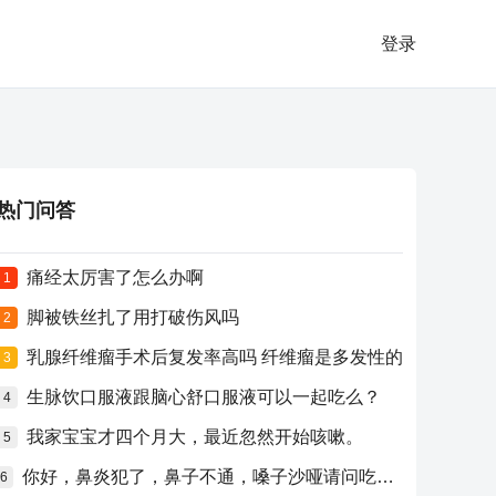
登录
热门问答
痛经太厉害了怎么办啊
1
脚被铁丝扎了用打破伤风吗
2
乳腺纤维瘤手术后复发率高吗 纤维瘤是多发性的
3
生脉饮口服液跟脑心舒口服液可以一起吃么？
4
我家宝宝才四个月大，最近忽然开始咳嗽。
5
你好，鼻炎犯了，鼻子不通，嗓子沙哑请问吃什么药比较好？
6