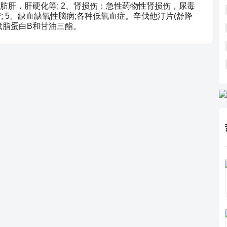
肪肝，肝硬化等; 2、肾损伤：急性药物性肾损伤，尿毒
变; 5、缺血缺氧性脑病;各种低氧血症。辛伐他汀片(舒降
载脂蛋白B和甘油三酯。