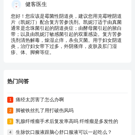
健客医生
您好！您应该是霉菌性阴道炎，建议您用克霉唑阴道
片（凯妮汀）配合复方苦参洗剂。凯妮汀适于由真菌
通常是念珠菌引起的阴道炎症；由酵母菌引起的脓白
带；以及由凯妮汀敏感菌引起的双重感染。复方苦参
洗剂清热解毒，燥湿止痒，杀虫灭菌。用于妇女阴道
炎，治疗妇女带下过多，外阴瘙痒，皮肤及肛门湿
疹、体、脚癣等症。
热门问答
痛经太厉害了怎么办啊
1
脚被铁丝扎了用打破伤风吗
2
乳腺纤维瘤手术后复发率高吗 纤维瘤是多发性的
3
生脉饮口服液跟脑心舒口服液可以一起吃么？
4