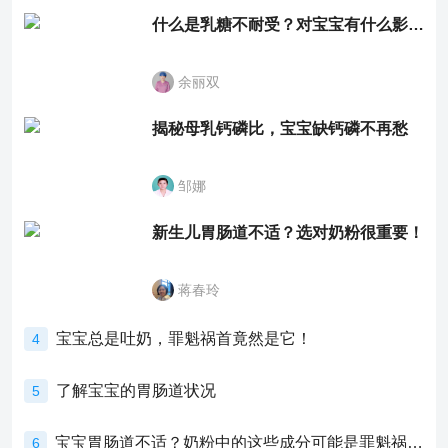
什么是乳糖不耐受？对宝宝有什么影响？
余丽双
揭秘母乳钙磷比，宝宝缺钙磷不再愁
邹娜
新生儿胃肠道不适？选对奶粉很重要！
蒋春玲
宝宝总是吐奶，罪魁祸首竟然是它！
4
了解宝宝的胃肠道状况
5
宝宝胃肠道不适？奶粉中的这些成分可能是罪魁祸首！
6