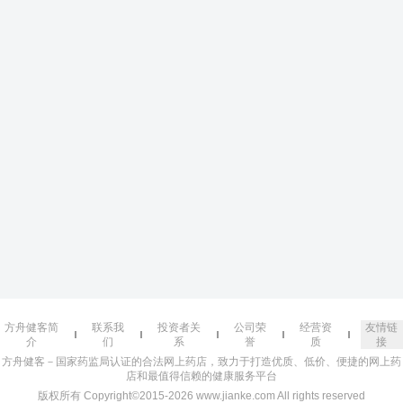
方舟健客简
联系我
投资者关
公司荣
经营资
友情链
介
们
系
誉
质
接
方舟健客－国家药监局认证的合法网上药店，致力于打造优质、低价、便捷的网上药
店和最值得信赖的健康服务平台
版权所有 Copyright©2015-2026 www.jianke.com All rights reserved