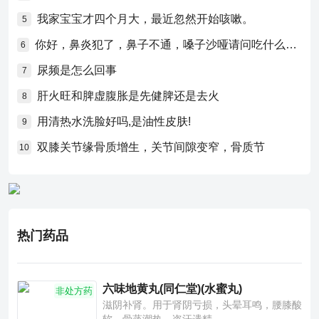
我家宝宝才四个月大，最近忽然开始咳嗽。
5
你好，鼻炎犯了，鼻子不通，嗓子沙哑请问吃什么药比较好？
6
尿频是怎么回事
7
肝火旺和脾虚腹胀是先健脾还是去火
8
用清热水洗脸好吗,是油性皮肤!
9
双膝关节缘骨质增生，关节间隙变窄，骨质节
10
热门药品
六味地黄丸(同仁堂)(水蜜丸)
非处方药
滋阴补肾。用于肾阴亏损，头晕耳鸣，腰膝酸