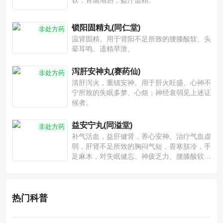
软，骨蒸潮热，盗汗遗精。
锁阳固精丸(同仁堂)
非处方药
温肾固精。用于肾阳不足所致的腰膝酸软、头
晕耳鸣、遗精早泄。
泻肝安神丸(赛药仙)
非处方药
清肝泻火，重镇安神。用于肝火旺盛、心神不
宁所致的失眠多梦、心烦；神经衰弱见上述证
候者。
益安宁丸(同溢堂)
非处方药
补气活血，益肝健肾，养心安神。治疗气血虚
弱，肝肾不足所致的胸闷气短，畏寒肢冷，手
足麻木，对失眠健忘、神疲乏力、腰膝酸软也
有一定疗效。
热门科普