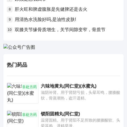
肝火旺和脾虚腹胀是先健脾还是去火
8
用清热水洗脸好吗,是油性皮肤!
9
双膝关节缘骨质增生，关节间隙变窄，骨质节
10
热门药品
六味地黄丸(同仁堂)(水蜜丸)
非处方药
滋阴补肾。用于肾阴亏损，头晕耳鸣，腰膝酸
软，骨蒸潮热，盗汗遗精。
锁阳固精丸(同仁堂)
非处方药
温肾固精。用于肾阳不足所致的腰膝酸软、头
晕耳鸣、遗精早泄。