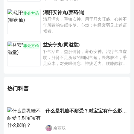
泻肝安神丸(赛药仙)
非处方药
清肝泻火，重镇安神。用于肝火旺盛、心神不
宁所致的失眠多梦、心烦；神经衰弱见上述证
候者。
益安宁丸(同溢堂)
非处方药
补气活血，益肝健肾，养心安神。治疗气血虚
弱，肝肾不足所致的胸闷气短，畏寒肢冷，手
足麻木，对失眠健忘、神疲乏力、腰膝酸软也
有一定疗效。
热门科普
什么是乳糖不耐受？对宝宝有什么影响？
余丽双