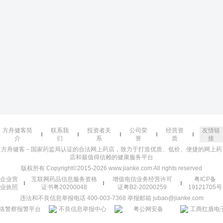
方舟健客简
联系我
投资者关
公司荣
经营资
友情链
介
们
系
誉
质
接
方舟健客－国家药监局认证的合法网上药店，致力于打造优质、低价、便捷的网上药
店和最值得信赖的健康服务平台
版权所有 Copyright©2015-2026 www.jianke.com All rights reserved
企业营
互联网药品信息服务资格
增值电信业务经营许可
粤ICP备
业执照
证书粤20200048
证粤B2-20200259
19121705号
违法和不良信息举报电话 400-003-7368 举报邮箱 jubao@jianke.com