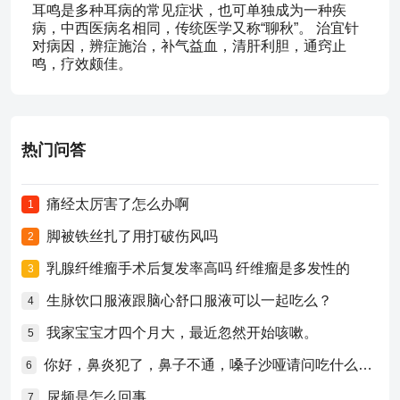
耳鸣是多种耳病的常见症状，也可单独成为一种疾
病，中西医病名相同，传统医学又称“聊秋”。 治宜针
对病因，辨症施治，补气益血，清肝利胆，通窍止
鸣，疗效颇佳。
热门问答
痛经太厉害了怎么办啊
1
脚被铁丝扎了用打破伤风吗
2
乳腺纤维瘤手术后复发率高吗 纤维瘤是多发性的
3
生脉饮口服液跟脑心舒口服液可以一起吃么？
4
我家宝宝才四个月大，最近忽然开始咳嗽。
5
你好，鼻炎犯了，鼻子不通，嗓子沙哑请问吃什么药比较好？
6
尿频是怎么回事
7