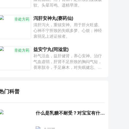
软、头晕耳鸣、遗精早泄。
泻肝安神丸(赛药仙)
非处方药
清肝泻火，重镇安神。用于肝火旺盛、
心神不宁所致的失眠多梦、心烦；神经
衰弱见上述证候者。
益安宁丸(同溢堂)
非处方药
补气活血，益肝健肾，养心安神。治疗
气血虚弱，肝肾不足所致的胸闷气短，
畏寒肢冷，手足麻木，对失眠健忘、神
疲乏力、腰膝酸软也有一定疗效。
热门科普
什么是乳糖不耐受？对宝宝有什么影响？