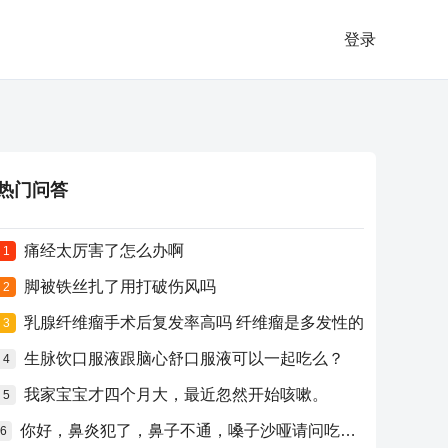
登录
热门问答
痛经太厉害了怎么办啊
1
脚被铁丝扎了用打破伤风吗
2
乳腺纤维瘤手术后复发率高吗 纤维瘤是多发性的
3
生脉饮口服液跟脑心舒口服液可以一起吃么？
4
我家宝宝才四个月大，最近忽然开始咳嗽。
5
你好，鼻炎犯了，鼻子不通，嗓子沙哑请问吃什么药比较好？
6