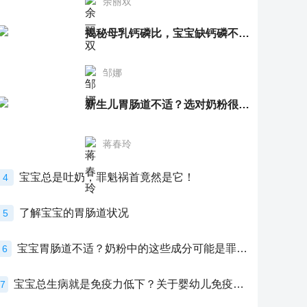
余丽双
揭秘母乳钙磷比，宝宝缺钙磷不再愁
邹娜
新生儿胃肠道不适？选对奶粉很重要！
蒋春玲
宝宝总是吐奶，罪魁祸首竟然是它！
4
了解宝宝的胃肠道状况
5
宝宝胃肠道不适？奶粉中的这些成分可能是罪魁祸首！
6
宝宝总生病就是免疫力低下？关于婴幼儿免疫力的真相，家长必须了解！
7