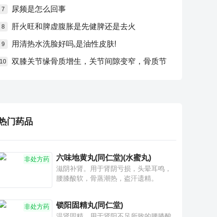
尿频是怎么回事
7
肝火旺和脾虚腹胀是先健脾还是去火
8
用清热水洗脸好吗,是油性皮肤!
9
双膝关节缘骨质增生，关节间隙变窄，骨质节
10
热门药品
六味地黄丸(同仁堂)(水蜜丸)
非处方药
滋阴补肾。用于肾阴亏损，头晕耳鸣，
腰膝酸软，骨蒸潮热，盗汗遗精。
锁阳固精丸(同仁堂)
非处方药
温肾固精。用于肾阳不足所致的腰膝酸