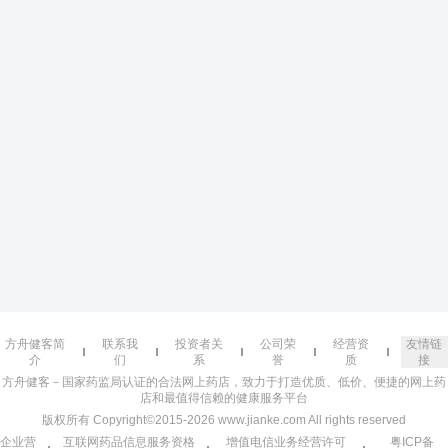
方舟健客简
联系我
投资者关
公司荣
经营资
友情链
介
们
系
誉
质
接
方舟健客－国家药监局认证的合法网上药店，致力于打造优质、低价、便捷的网上药
店和最值得信赖的健康服务平台
版权所有 Copyright©2015-2026 www.jianke.com All rights reserved
企业营
互联网药品信息服务资格
增值电信业务经营许可
粤ICP备