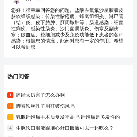
您好！很荣幸回答您的问题。盐酸左氧氟沙星胶囊皮
肤软组织感染：传染性脓疱病、蜂窝组织炎、淋巴管
（结）炎、皮下脓肿、肛周脓肿等；肠道感染：细菌
性痢疾、感染性肠炎、沙门菌属肠炎、伤寒及副伤
寒；败血症、粒细胞减少及免疫功能低下患者的各种
感染；根据您的情况，此药对您有一定的作用。希望
可以帮到您。
热门问答
痛经太厉害了怎么办啊
1
脚被铁丝扎了用打破伤风吗
2
乳腺纤维瘤手术后复发率高吗 纤维瘤是多发性的
3
生脉饮口服液跟脑心舒口服液可以一起吃么？
4