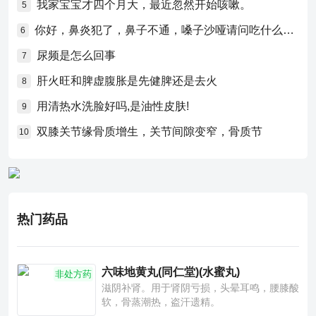
我家宝宝才四个月大，最近忽然开始咳嗽。
5
你好，鼻炎犯了，鼻子不通，嗓子沙哑请问吃什么药比较好？
6
尿频是怎么回事
7
肝火旺和脾虚腹胀是先健脾还是去火
8
用清热水洗脸好吗,是油性皮肤!
9
双膝关节缘骨质增生，关节间隙变窄，骨质节
10
热门药品
六味地黄丸(同仁堂)(水蜜丸)
非处方药
滋阴补肾。用于肾阴亏损，头晕耳鸣，腰膝酸
软，骨蒸潮热，盗汗遗精。