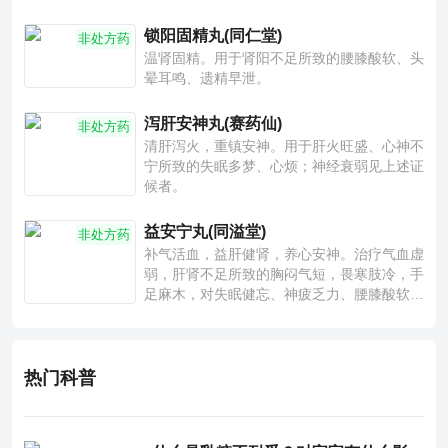
锁阳固精丸(同仁堂)
非处方药
温肾固精。用于肾阳不足所致的腰膝酸软、头
晕耳鸣、遗精早泄。
泻肝安神丸(赛药仙)
非处方药
清肝泻火，重镇安神。用于肝火旺盛、心神不
宁所致的失眠多梦、心烦；神经衰弱见上述证
候者。
益安宁丸(同溢堂)
非处方药
补气活血，益肝健肾，养心安神。治疗气血虚
弱，肝肾不足所致的胸闷气短，畏寒肢冷，手
足麻木，对失眠健忘、神疲乏力、腰膝酸软也
有一定疗效。
热门科普