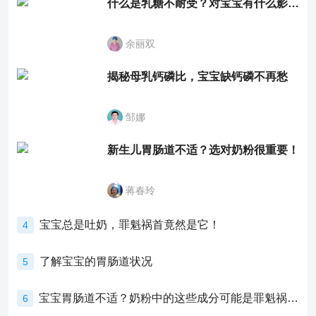
什么是乳糖不耐受？对宝宝有什么影响？
余丽双
揭秘母乳钙磷比，宝宝缺钙磷不再愁
邹娜
新生儿胃肠道不适？选对奶粉很重要！
蒋春玲
宝宝总是吐奶，罪魁祸首竟然是它！
4
了解宝宝的胃肠道状况
5
宝宝胃肠道不适？奶粉中的这些成分可能是罪魁祸首！
6