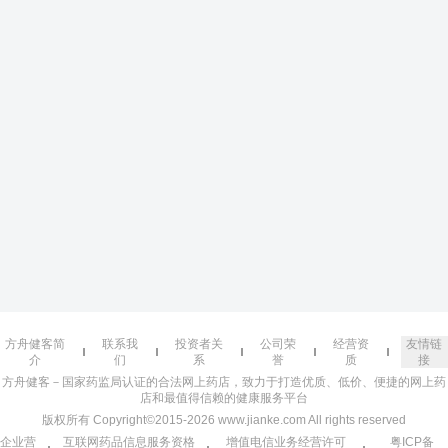
方舟健客简
联系我
投资者关
公司荣
经营资
友情链
介
们
系
誉
质
接
方舟健客－国家药监局认证的合法网上药店，致力于打造优质、低价、便捷的网上药
店和最值得信赖的健康服务平台
版权所有 Copyright©2015-2026 www.jianke.com All rights reserved
企业营
互联网药品信息服务资格
增值电信业务经营许可
粤ICP备