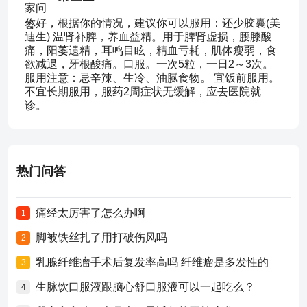
你好，根据你的情况，建议你可以服用：还少胶囊(美
迪生) 温肾补脾，养血益精。用于脾肾虚损，腰膝酸
痛，阳萎遗精，耳鸣目眩，精血亏耗，肌体瘦弱，食
欲减退，牙根酸痛。口服。一次5粒，一日2～3次。
服用注意：忌辛辣、生冷、油腻食物。 宜饭前服用。
不宜长期服用，服药2周症状无缓解，应去医院就
诊。
热门问答
痛经太厉害了怎么办啊
1
脚被铁丝扎了用打破伤风吗
2
乳腺纤维瘤手术后复发率高吗 纤维瘤是多发性的
3
生脉饮口服液跟脑心舒口服液可以一起吃么？
4