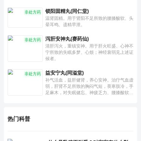
锁阳固精丸(同仁堂)
非处方药
温肾固精。用于肾阳不足所致的腰膝酸软、头
晕耳鸣、遗精早泄。
泻肝安神丸(赛药仙)
非处方药
清肝泻火，重镇安神。用于肝火旺盛、心神不
宁所致的失眠多梦、心烦；神经衰弱见上述证
候者。
益安宁丸(同溢堂)
非处方药
补气活血，益肝健肾，养心安神。治疗气血虚
弱，肝肾不足所致的胸闷气短，畏寒肢冷，手
足麻木，对失眠健忘、神疲乏力、腰膝酸软也
有一定疗效。
热门科普