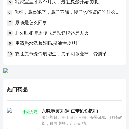
我家宝宝才四个月大，最近忽然开始咳嗽。
5
你好，鼻炎犯了，鼻子不通，嗓子沙哑请问吃什么药比较好？
6
尿频是怎么回事
7
肝火旺和脾虚腹胀是先健脾还是去火
8
用清热水洗脸好吗,是油性皮肤!
9
双膝关节缘骨质增生，关节间隙变窄，骨质节
10
热门药品
六味地黄丸(同仁堂)(水蜜丸)
非处方药
滋阴补肾。用于肾阴亏损，头晕耳鸣，腰膝酸
软，骨蒸潮热，盗汗遗精。