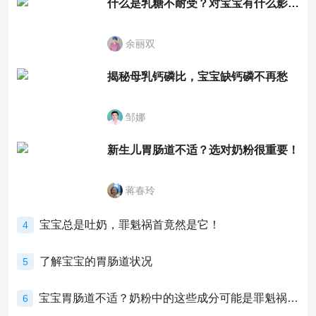
什么是乳糖不耐受？对宝宝有什么影响？
余丽双
揭秘母乳钙磷比，宝宝缺钙磷不再愁
邹娜
新生儿胃肠道不适？选对奶粉很重要！
蒋春玲
宝宝总是吐奶，罪魁祸首竟然是它！
4
了解宝宝的胃肠道状况
5
宝宝胃肠道不适？奶粉中的这些成分可能是罪魁祸首！
6