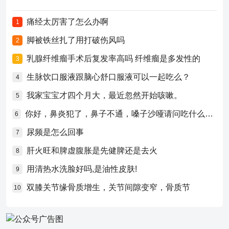
痛经太厉害了怎么办啊
1
脚被铁丝扎了用打破伤风吗
2
乳腺纤维瘤手术后复发率高吗 纤维瘤是多发性的
3
生脉饮口服液跟脑心舒口服液可以一起吃么？
4
我家宝宝才四个月大，最近忽然开始咳嗽。
5
你好，鼻炎犯了，鼻子不通，嗓子沙哑请问吃什么药比较好？
6
尿频是怎么回事
7
肝火旺和脾虚腹胀是先健脾还是去火
8
用清热水洗脸好吗,是油性皮肤!
9
双膝关节缘骨质增生，关节间隙变窄，骨质节
10