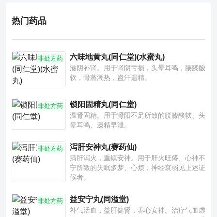
热门药品
六味地黄丸(同仁堂)(水蜜丸)
非处方药
滋阴补肾。用于肾阴亏损，头晕耳鸣，腰膝酸
软，骨蒸潮热，盗汗遗精。
锁阳固精丸(同仁堂)
非处方药
温肾固精。用于肾阳不足所致的腰膝酸软、头
晕耳鸣、遗精早泄。
泻肝安神丸(赛药仙)
非处方药
清肝泻火，重镇安神。用于肝火旺盛、心神不
宁所致的失眠多梦、心烦；神经衰弱见上述证
候者。
益安宁丸(同溢堂)
非处方药
补气活血，益肝健肾，养心安神。治疗气血虚