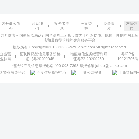
方舟健客简
联系我
投资者关
公司荣
经营资
友情链
介
们
系
誉
质
接
方舟健客－国家药监局认证的合法网上药店，致力于打造优质、低价、便捷的网上药
店和最值得信赖的健康服务平台
版权所有 Copyright©2015-2026 www.jianke.com All rights reserved
企业营
互联网药品信息服务资格
增值电信业务经营许可
粤ICP备
业执照
证书粤20200048
证粤B2-20200259
19121705号
违法和不良信息举报电话 400-003-7368 举报邮箱 jubao@jianke.com