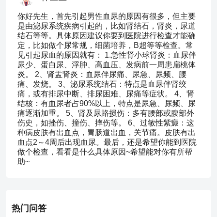
你好先生，首先引起男性血尿的原因有很多，但主要
是由泌尿系统疾病引起的，比如肾结石，肾炎，尿道
结石等等。具体原因建议你要到医院进行检查才能确
定，比如做个尿常规，细菌培养，B超等等检查。常
见引起尿血的原因就有： 1.急性肾小球肾炎：血尿伴
尿少、蛋白尿、浮肿、高血压、发病前一周患扁桃体
炎。 2、肾盂肾炎：血尿伴尿痛、尿急、尿频、腰
痛、发烧。 3、泌尿系统结石：特点是血尿伴肾绞
痛，或有排尿中断、排尿困难、尿痛等症状。 4、肾
结核：有血尿者占90%以上，特点是尿急、尿频、尿
痛逐渐加重。 5、肾及尿路损伤：多有腰部或腹部外
伤史，如挫伤、撞伤、摔伤等。 6、过敏性紫癜：这
种病皮肤有出血点，胃肠道出血，关节痛。皮肤有出
血点2～4周后出现血尿。最后，还是希望你能到医院
做个检查，看看是什么具体原因~希望能对你有所帮
助~
热门问答