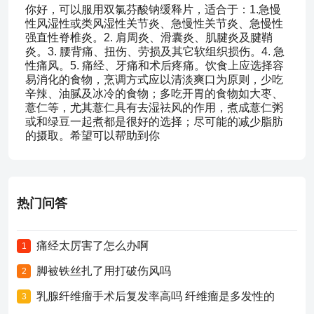
你好，可以服用双氯芬酸钠缓释片，适合于：1.急慢
性风湿性或类风湿性关节炎、急慢性关节炎、急慢性
强直性脊椎炎。2. 肩周炎、滑囊炎、肌腱炎及腱鞘
炎。3. 腰背痛、扭伤、劳损及其它软组织损伤。4. 急
性痛风。5. 痛经、牙痛和术后疼痛。饮食上应选择容
易消化的食物，烹调方式应以清淡爽口为原则，少吃
辛辣、油腻及冰冷的食物；多吃开胃的食物如大枣、
薏仁等，尤其薏仁具有去湿祛风的作用，煮成薏仁粥
或和绿豆一起煮都是很好的选择；尽可能的减少脂肪
的摄取。希望可以帮助到你
热门问答
痛经太厉害了怎么办啊
1
脚被铁丝扎了用打破伤风吗
2
乳腺纤维瘤手术后复发率高吗 纤维瘤是多发性的
3