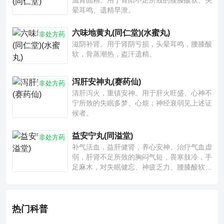
温肾固精。用于肾阳不足所致的腰膝酸软、头
晕耳鸣、遗精早泄。
六味地黄丸(同仁堂)(水蜜丸)
非处方药
滋阴补肾。用于肾阴亏损，头晕耳鸣，腰膝酸
软，骨蒸潮热，盗汗遗精。
泻肝安神丸(赛药仙)
非处方药
清肝泻火，重镇安神。用于肝火旺盛、心神不
宁所致的失眠多梦、心烦；神经衰弱见上述证
候者。
益安宁丸(同溢堂)
非处方药
补气活血，益肝健肾，养心安神。治疗气血虚
弱，肝肾不足所致的胸闷气短，畏寒肢冷，手
足麻木，对失眠健忘、神疲乏力、腰膝酸软也
有一定疗效。
热门科普