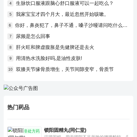
生脉饮口服液跟脑心舒口服液可以一起吃么？
4
我家宝宝才四个月大，最近忽然开始咳嗽。
5
你好，鼻炎犯了，鼻子不通，嗓子沙哑请问吃什么药比较好？
6
尿频是怎么回事
7
肝火旺和脾虚腹胀是先健脾还是去火
8
用清热水洗脸好吗,是油性皮肤!
9
双膝关节缘骨质增生，关节间隙变窄，骨质节
10
热门药品
锁阳固精丸(同仁堂)
非处方药