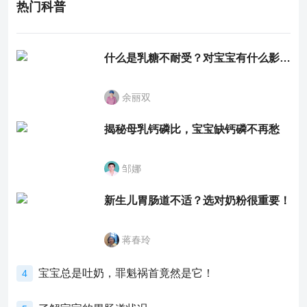
热门科普
什么是乳糖不耐受？对宝宝有什么影响？
余丽双
揭秘母乳钙磷比，宝宝缺钙磷不再愁
邹娜
新生儿胃肠道不适？选对奶粉很重要！
蒋春玲
宝宝总是吐奶，罪魁祸首竟然是它！
4