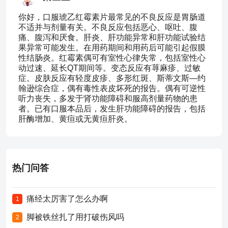
你好，口服琥乙红霉素片最常见的不良反应是胃肠道
不适并与剂量有关。不良反应包括恶心、呕吐、腹
痛、腹泻和厌食。肝炎、肝功能异常和肝功能试验结
果异常可能发生。在用药期间和用药后可能引起假膜
性结肠炎。红霉素偶可有室性心律失常，包括室性心
动过速、延长QT期间等。变态反应有荨麻疹、过敏
症。皮肤反应有轻度皮疹、多形红斑、斯蒂文斯—约
翰逊综合症，偶有毒性表皮坏死的报告。偶有可逆性
听力丧失，多发于肾功能障碍和服高剂量药物的患
者。已有口服本品后，发生肝功能障碍的报告，包括
肝酶增加、黄疸或无黄疸肝炎。
热门问答
痛经太厉害了怎么办啊
1
脚被铁丝扎了用打破伤风吗
2