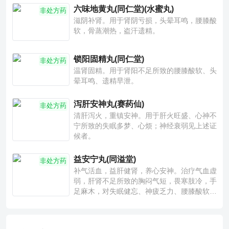
六味地黄丸(同仁堂)(水蜜丸)
非处方药
滋阴补肾。用于肾阴亏损，头晕耳鸣，腰膝酸
软，骨蒸潮热，盗汗遗精。
锁阳固精丸(同仁堂)
非处方药
温肾固精。用于肾阳不足所致的腰膝酸软、头
晕耳鸣、遗精早泄。
泻肝安神丸(赛药仙)
非处方药
清肝泻火，重镇安神。用于肝火旺盛、心神不
宁所致的失眠多梦、心烦；神经衰弱见上述证
候者。
益安宁丸(同溢堂)
非处方药
补气活血，益肝健肾，养心安神。治疗气血虚
弱，肝肾不足所致的胸闷气短，畏寒肢冷，手
足麻木，对失眠健忘、神疲乏力、腰膝酸软也
有一定疗效。