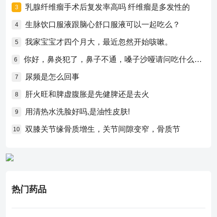
乳腺纤维瘤手术后复发率高吗 纤维瘤是多发性的
3
生脉饮口服液跟脑心舒口服液可以一起吃么？
4
我家宝宝才四个月大，最近忽然开始咳嗽。
5
你好，鼻炎犯了，鼻子不通，嗓子沙哑请问吃什么药比较好？
6
尿频是怎么回事
7
肝火旺和脾虚腹胀是先健脾还是去火
8
用清热水洗脸好吗,是油性皮肤!
9
双膝关节缘骨质增生，关节间隙变窄，骨质节
10
热门药品