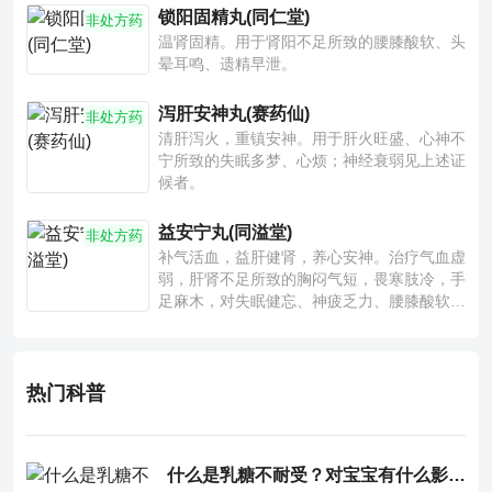
锁阳固精丸(同仁堂)
非处方药
温肾固精。用于肾阳不足所致的腰膝酸软、头
晕耳鸣、遗精早泄。
泻肝安神丸(赛药仙)
非处方药
清肝泻火，重镇安神。用于肝火旺盛、心神不
宁所致的失眠多梦、心烦；神经衰弱见上述证
候者。
益安宁丸(同溢堂)
非处方药
补气活血，益肝健肾，养心安神。治疗气血虚
弱，肝肾不足所致的胸闷气短，畏寒肢冷，手
足麻木，对失眠健忘、神疲乏力、腰膝酸软也
有一定疗效。
热门科普
什么是乳糖不耐受？对宝宝有什么影响？