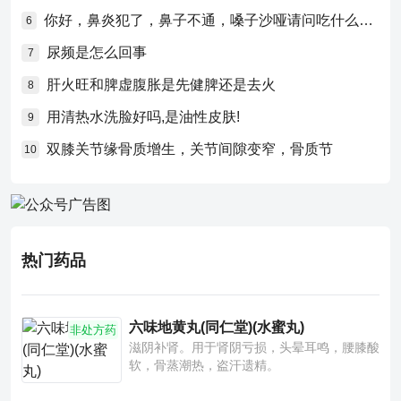
你好，鼻炎犯了，鼻子不通，嗓子沙哑请问吃什么药比较好？
6
尿频是怎么回事
7
肝火旺和脾虚腹胀是先健脾还是去火
8
用清热水洗脸好吗,是油性皮肤!
9
双膝关节缘骨质增生，关节间隙变窄，骨质节
10
热门药品
六味地黄丸(同仁堂)(水蜜丸)
非处方药
滋阴补肾。用于肾阴亏损，头晕耳鸣，腰膝酸
软，骨蒸潮热，盗汗遗精。