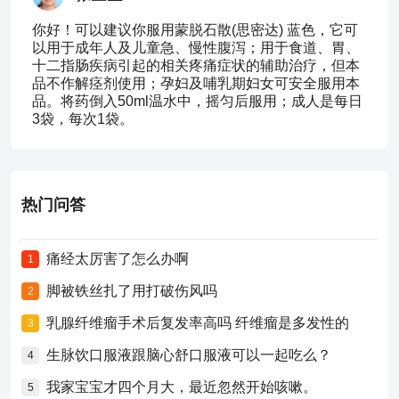
你好！可以建议你服用蒙脱石散(思密达) 蓝色，它可
以用于成年人及儿童急、慢性腹泻；用于食道、胃、
十二指肠疾病引起的相关疼痛症状的辅助治疗，但本
品不作解痉剂使用；孕妇及哺乳期妇女可安全服用本
品。将药倒入50ml温水中，摇匀后服用；成人是每日
3袋，每次1袋。
热门问答
痛经太厉害了怎么办啊
1
脚被铁丝扎了用打破伤风吗
2
乳腺纤维瘤手术后复发率高吗 纤维瘤是多发性的
3
生脉饮口服液跟脑心舒口服液可以一起吃么？
4
我家宝宝才四个月大，最近忽然开始咳嗽。
5