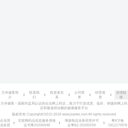
方舟健客简
联系我
投资者关
公司荣
经营资
友情链
介
们
系
誉
质
接
方舟健客－国家药监局认证的合法网上药店，致力于打造优质、低价、便捷的网上药
店和最值得信赖的健康服务平台
版权所有 Copyright©2015-2026 www.jianke.com All rights reserved
企业营
互联网药品信息服务资格
增值电信业务经营许可
粤ICP备
业执照
证书粤20200048
证粤B2-20200259
19121705号