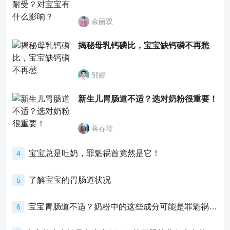
余丽双
揭秘母乳钙磷比，宝宝缺钙磷不再愁
邹娜
新生儿胃肠道不适？选对奶粉很重要！
蒋春玲
宝宝总是吐奶，罪魁祸首竟然是它！
4
了解宝宝的胃肠道状况
5
宝宝胃肠道不适？奶粉中的这些成分可能是罪魁祸首！
6