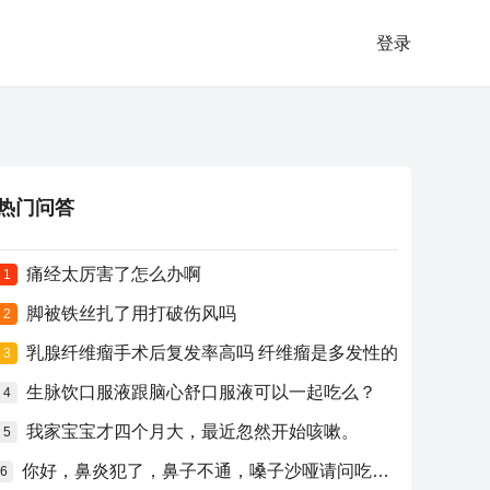
登录
热门问答
痛经太厉害了怎么办啊
1
脚被铁丝扎了用打破伤风吗
2
乳腺纤维瘤手术后复发率高吗 纤维瘤是多发性的
3
生脉饮口服液跟脑心舒口服液可以一起吃么？
4
我家宝宝才四个月大，最近忽然开始咳嗽。
5
你好，鼻炎犯了，鼻子不通，嗓子沙哑请问吃什么药比较好？
6