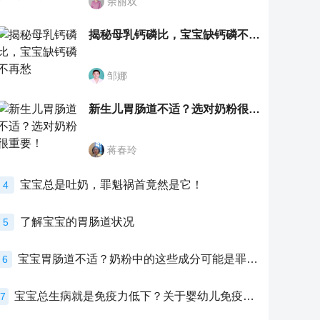
余丽双
揭秘母乳钙磷比，宝宝缺钙磷不再愁
邹娜
新生儿胃肠道不适？选对奶粉很重要！
蒋春玲
宝宝总是吐奶，罪魁祸首竟然是它！
4
了解宝宝的胃肠道状况
5
宝宝胃肠道不适？奶粉中的这些成分可能是罪魁祸首！
6
宝宝总生病就是免疫力低下？关于婴幼儿免疫力的真相，家长必须了解！
7