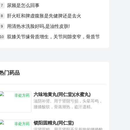
尿频是怎么回事
7
肝火旺和脾虚腹胀是先健脾还是去火
8
用清热水洗脸好吗,是油性皮肤!
9
双膝关节缘骨质增生，关节间隙变窄，骨质节
10
热门药品
六味地黄丸(同仁堂)(水蜜丸)
非处方药
滋阴补肾。用于肾阴亏损，头晕耳鸣，
腰膝酸软，骨蒸潮热，盗汗遗精。
锁阳固精丸(同仁堂)
非处方药
温肾固精。用于肾阳不足所致的腰膝酸