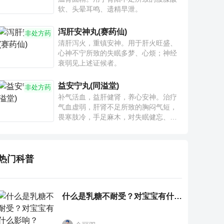
软、头晕耳鸣、遗精早泄。
泻肝安神丸(赛药仙)
非处方药
清肝泻火，重镇安神。用于肝火旺盛、
心神不宁所致的失眠多梦、心烦；神经
衰弱见上述证候者。
益安宁丸(同溢堂)
非处方药
补气活血，益肝健肾，养心安神。治疗
气血虚弱，肝肾不足所致的胸闷气短，
畏寒肢冷，手足麻木，对失眠健忘、神
疲乏力、腰膝酸软也有一定疗效。
热门科普
什么是乳糖不耐受？对宝宝有什么影响？