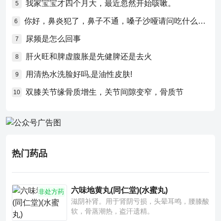
我家宝宝才四个月大，最近忽然开始咳嗽。
5
你好，鼻炎犯了，鼻子不通，嗓子沙哑请问吃什么药比较好？
6
尿频是怎么回事
7
肝火旺和脾虚腹胀是先健脾还是去火
8
用清热水洗脸好吗,是油性皮肤!
9
双膝关节缘骨质增生，关节间隙变窄，骨质节
10
热门药品
六味地黄丸(同仁堂)(水蜜丸)
非处方药
滋阴补肾。用于肾阴亏损，头晕耳鸣，腰膝酸
软，骨蒸潮热，盗汗遗精。