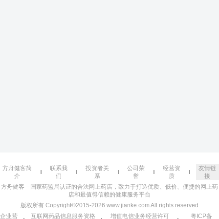
方舟健客简
联系我
投资者关
公司荣
经营资
友情链
介
们
系
誉
质
接
方舟健客－国家药监局认证的合法网上药店，致力于打造优质、低价、便捷的网上药
店和最值得信赖的健康服务平台
版权所有 Copyright©2015-2026 www.jianke.com All rights reserved
企业营
互联网药品信息服务资格
增值电信业务经营许可
粤ICP备