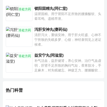
锁阳固精丸(同仁堂)
非处方药
温肾固精。用于肾阳不足所致的腰膝酸软、头
晕耳鸣、遗精早泄。
泻肝安神丸(赛药仙)
非处方药
清肝泻火，重镇安神。用于肝火旺盛、心神不
宁所致的失眠多梦、心烦；神经衰弱见上述证
候者。
益安宁丸(同溢堂)
非处方药
补气活血，益肝健肾，养心安神。治疗气血虚
弱，肝肾不足所致的胸闷气短，畏寒肢冷，手
足麻木，对失眠健忘、神疲乏力、腰膝酸软也
有一定疗效。
热门科普