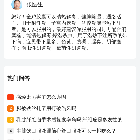
张医生
您好！金鸡胶囊可以清热解毒，健脾除湿，通络活
血。用于附件炎、子宫内膜炎、盆腔炎属湿热下注
者。是可以服用的，最好建议你服用的同时再配合消
糜栓，能清热解毒,燥湿杀虫。用于湿热下注所致的带
下病，症见带下量多、色黄、质稠，腥臭、阴部瘙
痒；滴虫性阴道炎、霉菌性阴道炎。
热门问答
痛经太厉害了怎么办啊
1
脚被铁丝扎了用打破伤风吗
2
乳腺纤维瘤手术后复发率高吗 纤维瘤是多发性的
3
生脉饮口服液跟脑心舒口服液可以一起吃么？
4