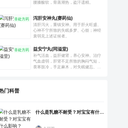
腰膝酸软，骨蒸潮热，盗汗遗精。
泻肝安神丸(赛药仙)
非处方药
清肝泻火，重镇安神。用于肝火旺盛、
心神不宁所致的失眠多梦、心烦；神经
衰弱见上述证候者。
益安宁丸(同溢堂)
非处方药
补气活血，益肝健肾，养心安神。治疗
气血虚弱，肝肾不足所致的胸闷气短，
畏寒肢冷，手足麻木，对失眠健忘、神
疲乏力、腰膝酸软也有一定疗效。
热门科普
什么是乳糖不耐受？对宝宝有什么影响？