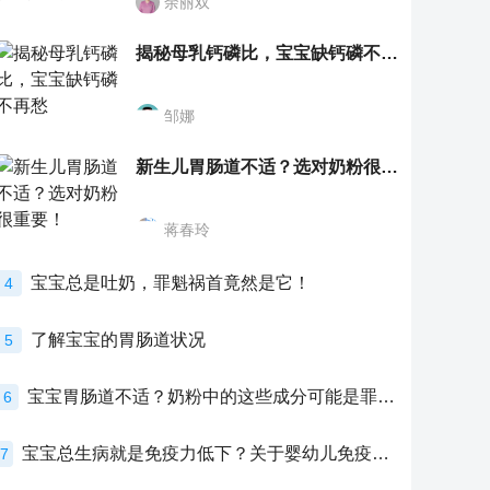
余丽双
揭秘母乳钙磷比，宝宝缺钙磷不再愁
邹娜
新生儿胃肠道不适？选对奶粉很重要！
蒋春玲
宝宝总是吐奶，罪魁祸首竟然是它！
4
了解宝宝的胃肠道状况
5
宝宝胃肠道不适？奶粉中的这些成分可能是罪魁祸首！
6
宝宝总生病就是免疫力低下？关于婴幼儿免疫力的真相，家长必须了解！
7