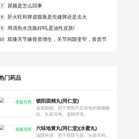
尿频是怎么回事
7
肝火旺和脾虚腹胀是先健脾还是去火
8
用清热水洗脸好吗,是油性皮肤!
9
双膝关节缘骨质增生，关节间隙变窄，骨质节
10
热门药品
锁阳固精丸(同仁堂)
非处方药
温肾固精。用于肾阳不足所致的腰膝酸
软、头晕耳鸣、遗精早泄。
六味地黄丸(同仁堂)(水蜜丸)
非处方药
滋阴补肾。用于肾阴亏损，头晕耳鸣，