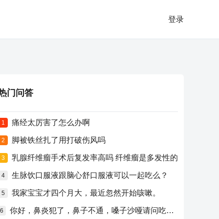
登录
热门问答
痛经太厉害了怎么办啊
1
脚被铁丝扎了用打破伤风吗
2
乳腺纤维瘤手术后复发率高吗 纤维瘤是多发性的
3
生脉饮口服液跟脑心舒口服液可以一起吃么？
4
我家宝宝才四个月大，最近忽然开始咳嗽。
5
你好，鼻炎犯了，鼻子不通，嗓子沙哑请问吃什么药比较好？
6