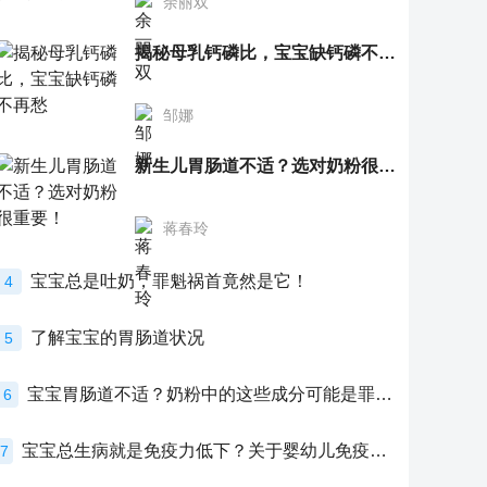
余丽双
揭秘母乳钙磷比，宝宝缺钙磷不再愁
邹娜
新生儿胃肠道不适？选对奶粉很重要！
蒋春玲
宝宝总是吐奶，罪魁祸首竟然是它！
4
了解宝宝的胃肠道状况
5
宝宝胃肠道不适？奶粉中的这些成分可能是罪魁祸首！
6
宝宝总生病就是免疫力低下？关于婴幼儿免疫力的真相，家长必须了解！
7