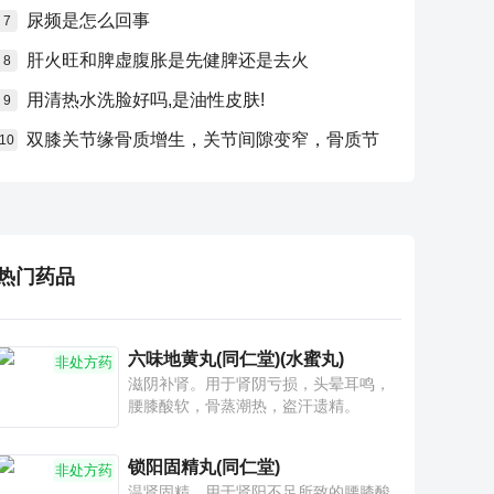
尿频是怎么回事
7
肝火旺和脾虚腹胀是先健脾还是去火
8
用清热水洗脸好吗,是油性皮肤!
9
双膝关节缘骨质增生，关节间隙变窄，骨质节
10
热门药品
六味地黄丸(同仁堂)(水蜜丸)
非处方药
滋阴补肾。用于肾阴亏损，头晕耳鸣，
腰膝酸软，骨蒸潮热，盗汗遗精。
锁阳固精丸(同仁堂)
非处方药
温肾固精。用于肾阳不足所致的腰膝酸