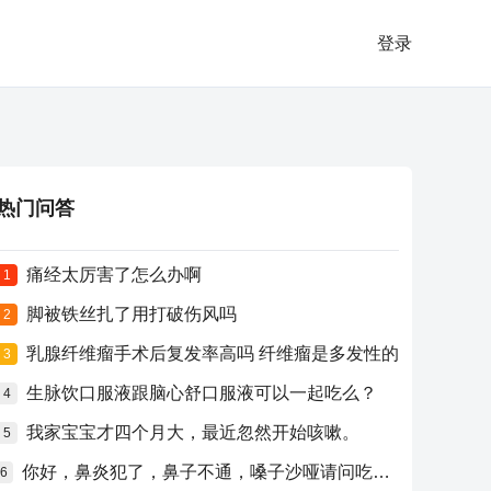
登录
热门问答
痛经太厉害了怎么办啊
1
脚被铁丝扎了用打破伤风吗
2
乳腺纤维瘤手术后复发率高吗 纤维瘤是多发性的
3
生脉饮口服液跟脑心舒口服液可以一起吃么？
4
我家宝宝才四个月大，最近忽然开始咳嗽。
5
你好，鼻炎犯了，鼻子不通，嗓子沙哑请问吃什么药比较好？
6