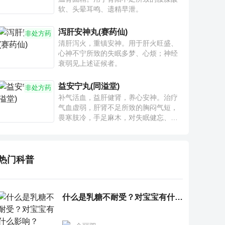
软、头晕耳鸣、遗精早泄。
泻肝安神丸(赛药仙)
非处方药
清肝泻火，重镇安神。用于肝火旺盛、
心神不宁所致的失眠多梦、心烦；神经
衰弱见上述证候者。
益安宁丸(同溢堂)
非处方药
补气活血，益肝健肾，养心安神。治疗
气血虚弱，肝肾不足所致的胸闷气短，
畏寒肢冷，手足麻木，对失眠健忘、神
疲乏力、腰膝酸软也有一定疗效。
热门科普
什么是乳糖不耐受？对宝宝有什么影响？