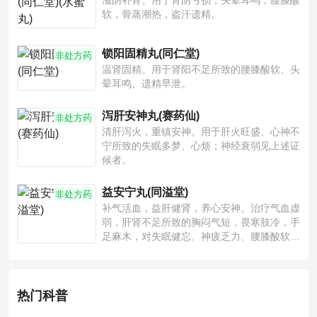
滋阴补肾。用于肾阴亏损，头晕耳鸣，腰膝酸
软，骨蒸潮热，盗汗遗精。
锁阳固精丸(同仁堂)
非处方药
温肾固精。用于肾阳不足所致的腰膝酸软、头
晕耳鸣、遗精早泄。
泻肝安神丸(赛药仙)
非处方药
清肝泻火，重镇安神。用于肝火旺盛、心神不
宁所致的失眠多梦、心烦；神经衰弱见上述证
候者。
益安宁丸(同溢堂)
非处方药
补气活血，益肝健肾，养心安神。治疗气血虚
弱，肝肾不足所致的胸闷气短，畏寒肢冷，手
足麻木，对失眠健忘、神疲乏力、腰膝酸软也
有一定疗效。
热门科普