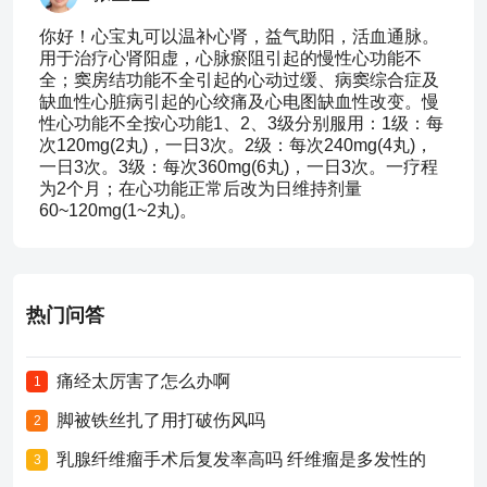
你好！心宝丸可以温补心肾，益气助阳，活血通脉。
用于治疗心肾阳虚，心脉瘀阻引起的慢性心功能不
全；窦房结功能不全引起的心动过缓、病窦综合症及
缺血性心脏病引起的心绞痛及心电图缺血性改变。慢
性心功能不全按心功能1、2、3级分别服用：1级：每
次120mg(2丸)，一日3次。2级：每次240mg(4丸)，
一日3次。3级：每次360mg(6丸)，一日3次。一疗程
为2个月；在心功能正常后改为日维持剂量
60~120mg(1~2丸)。
热门问答
痛经太厉害了怎么办啊
1
脚被铁丝扎了用打破伤风吗
2
乳腺纤维瘤手术后复发率高吗 纤维瘤是多发性的
3