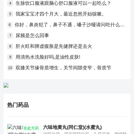
生脉饮口服液跟脑心舒口服液可以一起吃么？
4
我家宝宝才四个月大，最近忽然开始咳嗽。
5
你好，鼻炎犯了，鼻子不通，嗓子沙哑请问吃什么药比较好？
6
尿频是怎么回事
7
肝火旺和脾虚腹胀是先健脾还是去火
8
用清热水洗脸好吗,是油性皮肤!
9
双膝关节缘骨质增生，关节间隙变窄，骨质节
10
热门药品
六味地黄丸(同仁堂)(水蜜丸)
非处方药