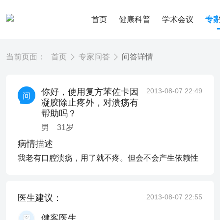
首页
健康科普
学术会议
专
当前页面：
首页
专家问答
问答详情
你好，使用复方苯佐卡因
2013-08-07 22:49
凝胶除止疼外，对溃疡有
帮助吗？
男
31
岁
病情描述
我老有口腔溃疡，用了就不疼。但会不会产生依赖性
医生建议：
2013-08-07 22:55
健客医生