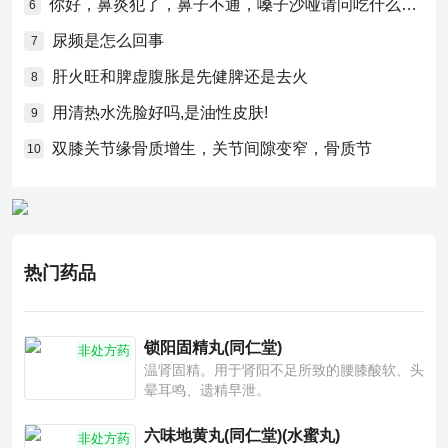
你好，鼻炎犯了，鼻子不通，嗓子沙哑请问吃什么药比较好？
6
尿频是怎么回事
7
肝火旺和脾虚腹胀是先健脾还是去火
8
用清热水洗脸好吗,是油性皮肤!
9
双膝关节缘骨质增生，关节间隙变窄，骨质节
10
热门药品
锁阳固精丸(同仁堂)
非处方药
温肾固精。用于肾阳不足所致的腰膝酸软、头
晕耳鸣、遗精早泄。
六味地黄丸(同仁堂)(水蜜丸)
非处方药