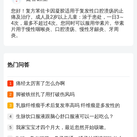
您好！复方苯佐卡因凝胶适用于复发性口腔溃疡的止
痛及治疗。成人及2岁以上儿童：涂于患处，一日3～
4次，最多不超过4次。您同时可以服用华素片。华素
片用于慢性咽喉炎、口腔溃疡、慢性牙龈炎、牙周
炎。
热门问答
痛经太厉害了怎么办啊
1
脚被铁丝扎了用打破伤风吗
2
乳腺纤维瘤手术后复发率高吗 纤维瘤是多发性的
3
生脉饮口服液跟脑心舒口服液可以一起吃么？
4
我家宝宝才四个月大，最近忽然开始咳嗽。
5