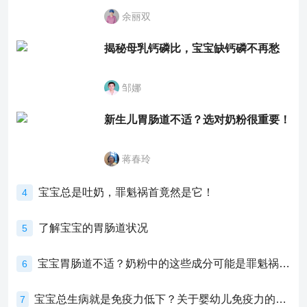
余丽双
揭秘母乳钙磷比，宝宝缺钙磷不再愁
邹娜
新生儿胃肠道不适？选对奶粉很重要！
蒋春玲
宝宝总是吐奶，罪魁祸首竟然是它！
4
了解宝宝的胃肠道状况
5
宝宝胃肠道不适？奶粉中的这些成分可能是罪魁祸首！
6
宝宝总生病就是免疫力低下？关于婴幼儿免疫力的真相，家长必须了解！
7