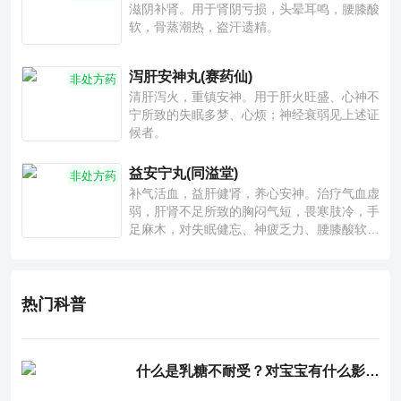
滋阴补肾。用于肾阴亏损，头晕耳鸣，腰膝酸
软，骨蒸潮热，盗汗遗精。
泻肝安神丸(赛药仙)
非处方药
清肝泻火，重镇安神。用于肝火旺盛、心神不
宁所致的失眠多梦、心烦；神经衰弱见上述证
候者。
益安宁丸(同溢堂)
非处方药
补气活血，益肝健肾，养心安神。治疗气血虚
弱，肝肾不足所致的胸闷气短，畏寒肢冷，手
足麻木，对失眠健忘、神疲乏力、腰膝酸软也
有一定疗效。
热门科普
什么是乳糖不耐受？对宝宝有什么影响？