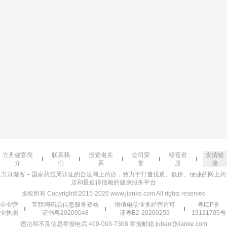
方舟健客简
联系我
投资者关
公司荣
经营资
友情链
介
们
系
誉
质
接
方舟健客－国家药监局认证的合法网上药店，致力于打造优质、低价、便捷的网上药
店和最值得信赖的健康服务平台
版权所有 Copyright©2015-2026 www.jianke.com All rights reserved
企业营
互联网药品信息服务资格
增值电信业务经营许可
粤ICP备
业执照
证书粤20200048
证粤B2-20200259
19121705号
违法和不良信息举报电话 400-003-7368 举报邮箱 jubao@jianke.com