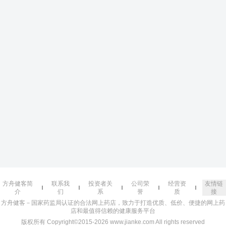
方舟健客简
联系我
投资者关
公司荣
经营资
友情链
介
们
系
誉
质
接
方舟健客－国家药监局认证的合法网上药店，致力于打造优质、低价、便捷的网上药
店和最值得信赖的健康服务平台
版权所有 Copyright©2015-2026 www.jianke.com All rights reserved