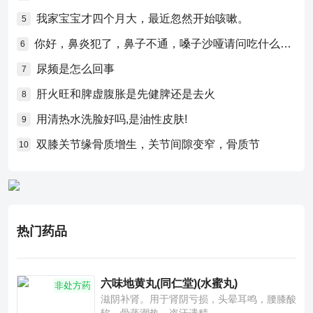
我家宝宝才四个月大，最近忽然开始咳嗽。
5
你好，鼻炎犯了，鼻子不通，嗓子沙哑请问吃什么药比较好？
6
尿频是怎么回事
7
肝火旺和脾虚腹胀是先健脾还是去火
8
用清热水洗脸好吗,是油性皮肤!
9
双膝关节缘骨质增生，关节间隙变窄，骨质节
10
热门药品
六味地黄丸(同仁堂)(水蜜丸)
非处方药
滋阴补肾。用于肾阴亏损，头晕耳鸣，腰膝酸