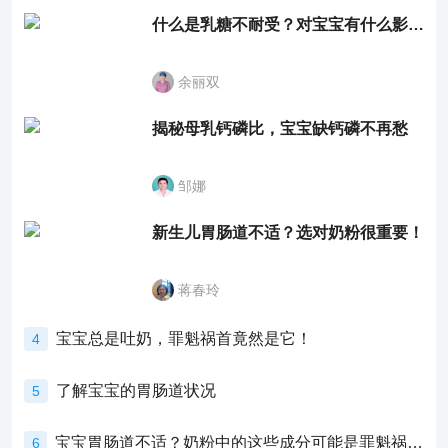
什么是乳糖不耐受？对宝宝有什么影响？
余丽双
揭秘母乳钙磷比，宝宝缺钙磷不再愁
邹娜
新生儿胃肠道不适？选对奶粉很重要！
蒋春玲
宝宝总是吐奶，罪魁祸首竟然是它！
4
了解宝宝的胃肠道状况
5
宝宝胃肠道不适？奶粉中的这些成分可能是罪魁祸首！
6