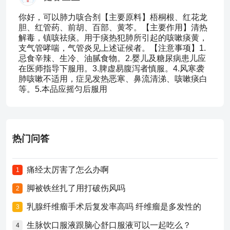
你好，可以肺力咳合剂【主要原料】梧桐根、红花龙
胆、红管药、前胡、百部、黄芩。【主要作用】清热
解毒，镇咳祛痰。用于痰热犯肺所引起的咳嗽痰黄，
支气管哮喘，气管炎见上述证候者。【注意事项】1.
忌食辛辣、生冷、油腻食物。2.婴儿及糖尿病患儿应
在医师指导下服用。3.脾虚易腹泻者慎服。4.风寒袭
肺咳嗽不适用，症见发热恶寒、鼻流清涕、咳嗽痰白
等。5.本品应摇匀后服用
热门问答
痛经太厉害了怎么办啊
1
脚被铁丝扎了用打破伤风吗
2
乳腺纤维瘤手术后复发率高吗 纤维瘤是多发性的
3
生脉饮口服液跟脑心舒口服液可以一起吃么？
4