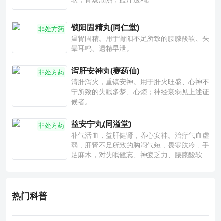
软，骨蒸潮热，盗汗遗精。
锁阳固精丸(同仁堂)
非处方药
温肾固精。用于肾阳不足所致的腰膝酸软、头
晕耳鸣、遗精早泄。
泻肝安神丸(赛药仙)
非处方药
清肝泻火，重镇安神。用于肝火旺盛、心神不
宁所致的失眠多梦、心烦；神经衰弱见上述证
候者。
益安宁丸(同溢堂)
非处方药
补气活血，益肝健肾，养心安神。治疗气血虚
弱，肝肾不足所致的胸闷气短，畏寒肢冷，手
足麻木，对失眠健忘、神疲乏力、腰膝酸软也
有一定疗效。
热门科普