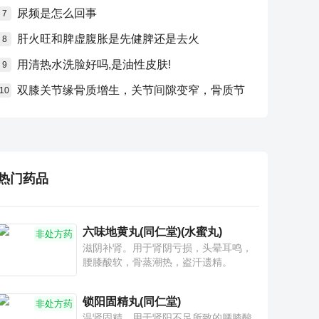
尿频是怎么回事
7
肝火旺和脾虚腹胀是先健脾还是去火
8
用清热水洗脸好吗,是油性皮肤!
9
双膝关节缘骨质增生，关节间隙变窄，骨质节
10
热门药品
六味地黄丸(同仁堂)(水蜜丸)
非处方药
滋阴补肾。用于肾阴亏损，头晕耳鸣，
腰膝酸软，骨蒸潮热，盗汗遗精。
锁阳固精丸(同仁堂)
非处方药
温肾固精。用于肾阳不足所致的腰膝酸