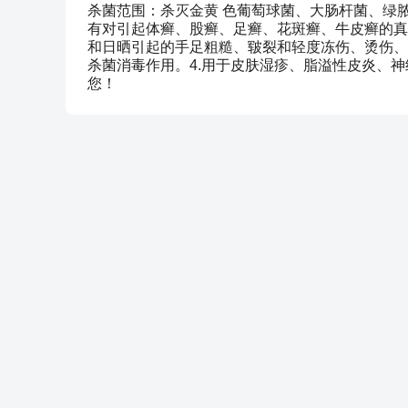
杀菌范围：杀灭金黄 色葡萄球菌、大肠杆菌、绿脓
有对引起体癣、股癣、足癣、花斑癣、牛皮癣的真
和日晒引起的手足粗糙、皲裂和轻度冻伤、烫伤、
杀菌消毒作用。4.用于皮肤湿疹、脂溢性皮炎、
您！