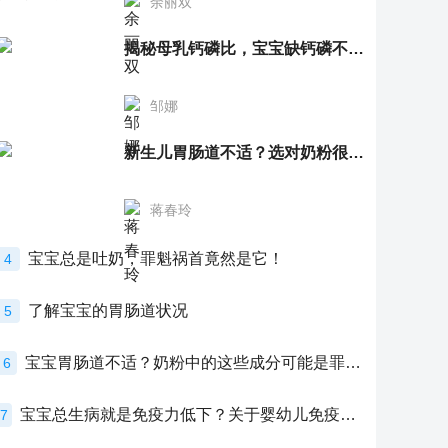
余丽双
揭秘母乳钙磷比，宝宝缺钙磷不再愁
邹娜
新生儿胃肠道不适？选对奶粉很重要！
蒋春玲
宝宝总是吐奶，罪魁祸首竟然是它！
4
了解宝宝的胃肠道状况
5
宝宝胃肠道不适？奶粉中的这些成分可能是罪魁祸首！
6
宝宝总生病就是免疫力低下？关于婴幼儿免疫力的真相，家长必须了解！
7