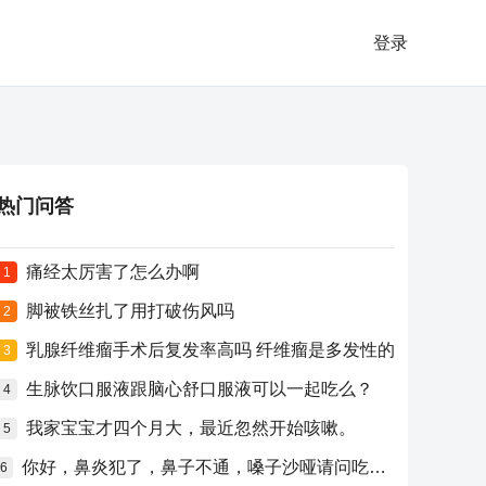
登录
热门问答
痛经太厉害了怎么办啊
1
脚被铁丝扎了用打破伤风吗
2
乳腺纤维瘤手术后复发率高吗 纤维瘤是多发性的
3
生脉饮口服液跟脑心舒口服液可以一起吃么？
4
我家宝宝才四个月大，最近忽然开始咳嗽。
5
你好，鼻炎犯了，鼻子不通，嗓子沙哑请问吃什么药比较好？
6