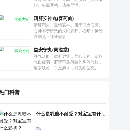
软、头晕耳鸣、遗精早泄。
泻肝安神丸(赛药仙)
非处方药
清肝泻火，重镇安神。用于肝火旺盛、
心神不宁所致的失眠多梦、心烦；神经
衰弱见上述证候者。
益安宁丸(同溢堂)
非处方药
补气活血，益肝健肾，养心安神。治疗
气血虚弱，肝肾不足所致的胸闷气短，
畏寒肢冷，手足麻木，对失眠健忘、神
疲乏力、腰膝酸软也有一定疗效。
热门科普
什么是乳糖不耐受？对宝宝有什么影响？