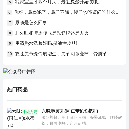
我家宝宝才四个月大，最近忽然开始咳嗽。
5
你好，鼻炎犯了，鼻子不通，嗓子沙哑请问吃什么药比较好？
6
尿频是怎么回事
7
肝火旺和脾虚腹胀是先健脾还是去火
8
用清热水洗脸好吗,是油性皮肤!
9
双膝关节缘骨质增生，关节间隙变窄，骨质节
10
热门药品
六味地黄丸(同仁堂)(水蜜丸)
非处方药
滋阴补肾。用于肾阴亏损，头晕耳鸣，腰膝酸
软，骨蒸潮热，盗汗遗精。