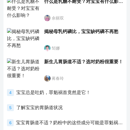
什么是乳糖不耐受？对宝宝有什么影响？
余丽双
揭秘母乳钙磷比，宝宝缺钙磷不再愁
邹娜
新生儿胃肠道不适？选对奶粉很重要！
蒋春玲
宝宝总是吐奶，罪魁祸首竟然是它！
4
了解宝宝的胃肠道状况
5
宝宝胃肠道不适？奶粉中的这些成分可能是罪魁祸首！
6