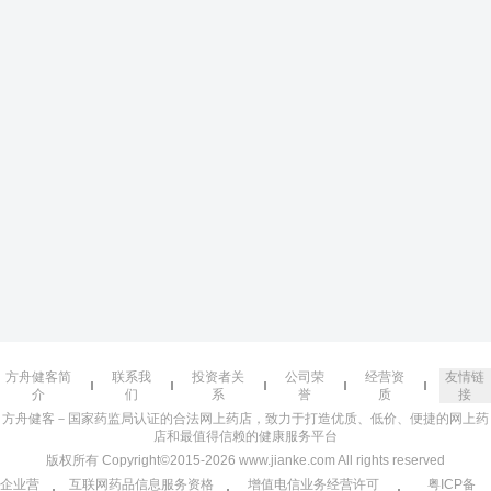
方舟健客简
联系我
投资者关
公司荣
经营资
友情链
介
们
系
誉
质
接
方舟健客－国家药监局认证的合法网上药店，致力于打造优质、低价、便捷的网上药
店和最值得信赖的健康服务平台
版权所有 Copyright©2015-2026 www.jianke.com All rights reserved
企业营
互联网药品信息服务资格
增值电信业务经营许可
粤ICP备