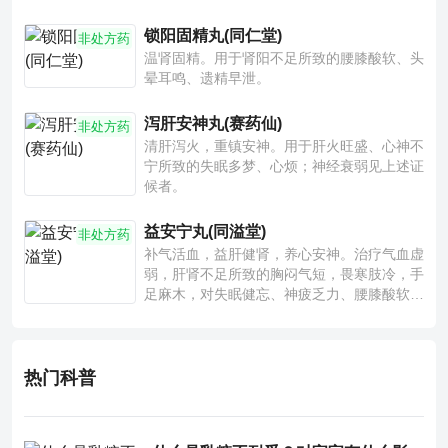
锁阳固精丸(同仁堂)
非处方药
温肾固精。用于肾阳不足所致的腰膝酸软、头
晕耳鸣、遗精早泄。
泻肝安神丸(赛药仙)
非处方药
清肝泻火，重镇安神。用于肝火旺盛、心神不
宁所致的失眠多梦、心烦；神经衰弱见上述证
候者。
益安宁丸(同溢堂)
非处方药
补气活血，益肝健肾，养心安神。治疗气血虚
弱，肝肾不足所致的胸闷气短，畏寒肢冷，手
足麻木，对失眠健忘、神疲乏力、腰膝酸软也
有一定疗效。
热门科普