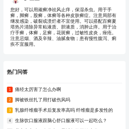
您好，可以用顽癣净祛风止痒，保湿杀虫。用于手
癣，脚癣，股癣，体癣等各种皮肤癣症。注意局部有
继发感染，破裂或溃烂者不宜使用。可以搭配百癣夏
塔热片清除异常粘液质、胆液质，消肿止痒。用于治
疗手癣，体癣，足癣，花斑癣，过敏性皮炎，痤疮。
注意忌烟、酒及辛辣、油腻食物；患有慢性腹泻、痢
疾不宜服用。
热门问答
痛经太厉害了怎么办啊
1
脚被铁丝扎了用打破伤风吗
2
乳腺纤维瘤手术后复发率高吗 纤维瘤是多发性的
3
生脉饮口服液跟脑心舒口服液可以一起吃么？
4