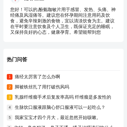
您好！可以的,酚氨咖敏片用于感冒、发热、头痛、神
经痛及风湿痛等。建议您在怀孕期间注意用药及饮
食，避免辛辣刺激的食物，宜以清淡饮食为主。建议
在平时要注意饮食及个人卫生，既保证充足的睡眠，
又保持良好的心态，健康孕育。希望能帮到您
热门问答
痛经太厉害了怎么办啊
1
脚被铁丝扎了用打破伤风吗
2
乳腺纤维瘤手术后复发率高吗 纤维瘤是多发性的
3
生脉饮口服液跟脑心舒口服液可以一起吃么？
4
我家宝宝才四个月大，最近忽然开始咳嗽。
5