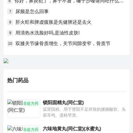
你好，鼻炎犯了，鼻子不通，嗓子沙哑请问吃什么药比较好？
6
尿频是怎么回事
7
肝火旺和脾虚腹胀是先健脾还是去火
8
用清热水洗脸好吗,是油性皮肤!
9
双膝关节缘骨质增生，关节间隙变窄，骨质节
10
热门药品
锁阳固精丸(同仁堂)
非处方药
温肾固精。用于肾阳不足所致的腰膝酸软、头
晕耳鸣、遗精早泄。
六味地黄丸(同仁堂)(水蜜丸)
非处方药