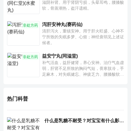
滋阴补肾。用于肾阴亏损，头晕耳鸣，腰膝酸
软，骨蒸潮热，盗汗遗精。
泻肝安神丸(赛药仙)
非处方药
清肝泻火，重镇安神。用于肝火旺盛、心神不
宁所致的失眠多梦、心烦；神经衰弱见上述证
候者。
益安宁丸(同溢堂)
非处方药
补气活血，益肝健肾，养心安神。治疗气血虚
弱，肝肾不足所致的胸闷气短，畏寒肢冷，手
足麻木，对失眠健忘、神疲乏力、腰膝酸软也
有一定疗效。
热门科普
什么是乳糖不耐受？对宝宝有什么影响？