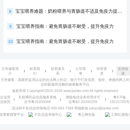
宝宝喂养难题：奶粉喂养与胃肠道不适及免疫力提升的奥秘
8
宝宝喂养指南：避免胃肠道不耐受，提升免疫力
9
宝宝喂养指南：避免胃肠道不耐受，提升免疫力
10
方舟健客简
联系我
投资者关
公司荣
经营资
友情链
介
们
系
誉
质
接
方舟健客－国家药监局认证的合法网上药店，致力于打造优质、低价、便捷的网上药
店和最值得信赖的健康服务平台
版权所有 Copyright©2015-2026 www.jianke.com All rights reserved
企业营
互联网药品信息服务资格
增值电信业务经营许可
粤ICP备
业执照
证书粤20200048
证粤B2-20200259
19121705号
违法和不良信息举报电话 400-003-7368 举报邮箱 jubao@jianke.com