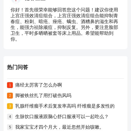
你好！首先很荣幸能够回答您这个问题！建议你使用
上宫庄强效清痘组合，上宫庄强效清痘组合能抑制青
春痘、粉刺、暗疮、痤疮、螨虫、酒糟鼻的滋生和再
生，能强力祛除顽痘，抑制反复。另外，要注意脸部
卫生，平时多晒晒被套等床上用品。希望能帮助到
你。
热门问答
痛经太厉害了怎么办啊
1
脚被铁丝扎了用打破伤风吗
2
乳腺纤维瘤手术后复发率高吗 纤维瘤是多发性的
3
生脉饮口服液跟脑心舒口服液可以一起吃么？
4
我家宝宝才四个月大，最近忽然开始咳嗽。
5