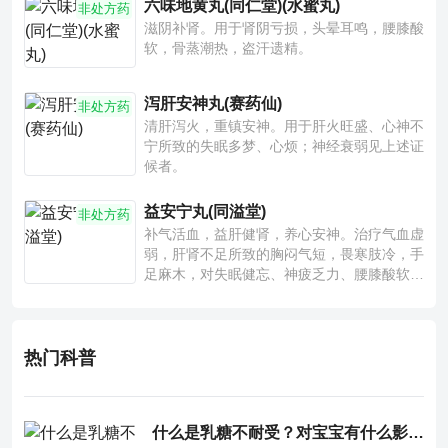
六味地黄丸(同仁堂)(水蜜丸)
非处方药
滋阴补肾。用于肾阴亏损，头晕耳鸣，腰膝酸
软，骨蒸潮热，盗汗遗精。
泻肝安神丸(赛药仙)
非处方药
清肝泻火，重镇安神。用于肝火旺盛、心神不
宁所致的失眠多梦、心烦；神经衰弱见上述证
候者。
益安宁丸(同溢堂)
非处方药
补气活血，益肝健肾，养心安神。治疗气血虚
弱，肝肾不足所致的胸闷气短，畏寒肢冷，手
足麻木，对失眠健忘、神疲乏力、腰膝酸软也
有一定疗效。
热门科普
什么是乳糖不耐受？对宝宝有什么影响？