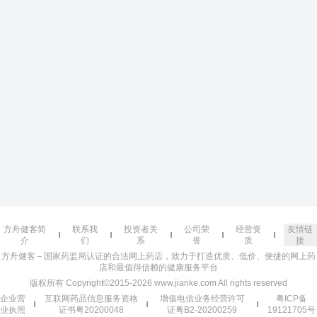
方舟健客简
联系我
投资者关
公司荣
经营资
友情链
介
们
系
誉
质
接
方舟健客－国家药监局认证的合法网上药店，致力于打造优质、低价、便捷的网上药
店和最值得信赖的健康服务平台
版权所有 Copyright©2015-2026 www.jianke.com All rights reserved
企业营
互联网药品信息服务资格
增值电信业务经营许可
粤ICP备
业执照
证书粤20200048
证粤B2-20200259
19121705号