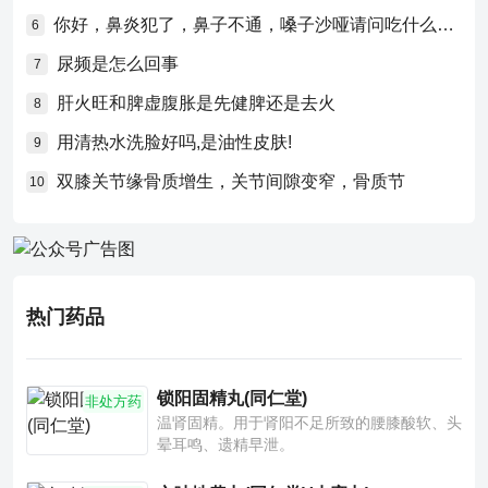
你好，鼻炎犯了，鼻子不通，嗓子沙哑请问吃什么药比较好？
6
尿频是怎么回事
7
肝火旺和脾虚腹胀是先健脾还是去火
8
用清热水洗脸好吗,是油性皮肤!
9
双膝关节缘骨质增生，关节间隙变窄，骨质节
10
热门药品
锁阳固精丸(同仁堂)
非处方药
温肾固精。用于肾阳不足所致的腰膝酸软、头
晕耳鸣、遗精早泄。