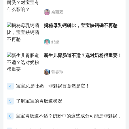
余丽双
揭秘母乳钙磷比，宝宝缺钙磷不再愁
邹娜
新生儿胃肠道不适？选对奶粉很重要！
蒋春玲
宝宝总是吐奶，罪魁祸首竟然是它！
4
了解宝宝的胃肠道状况
5
宝宝胃肠道不适？奶粉中的这些成分可能是罪魁祸首！
6