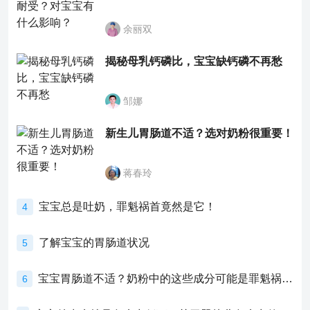
余丽双
揭秘母乳钙磷比，宝宝缺钙磷不再愁
邹娜
新生儿胃肠道不适？选对奶粉很重要！
蒋春玲
宝宝总是吐奶，罪魁祸首竟然是它！
4
了解宝宝的胃肠道状况
5
宝宝胃肠道不适？奶粉中的这些成分可能是罪魁祸首！
6