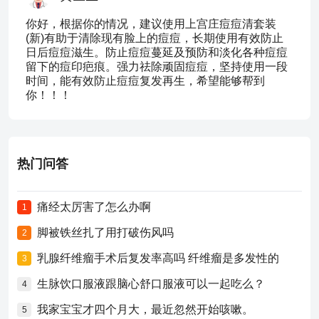
你好，根据你的情况，建议使用上宫庄痘痘清套装
(新)有助于清除现有脸上的痘痘，长期使用有效防止
日后痘痘滋生。防止痘痘蔓延及预防和淡化各种痘痘
留下的痘印疤痕。强力祛除顽固痘痘，坚持使用一段
时间，能有效防止痘痘复发再生，希望能够帮到
你！！！
热门问答
痛经太厉害了怎么办啊
1
脚被铁丝扎了用打破伤风吗
2
乳腺纤维瘤手术后复发率高吗 纤维瘤是多发性的
3
生脉饮口服液跟脑心舒口服液可以一起吃么？
4
我家宝宝才四个月大，最近忽然开始咳嗽。
5