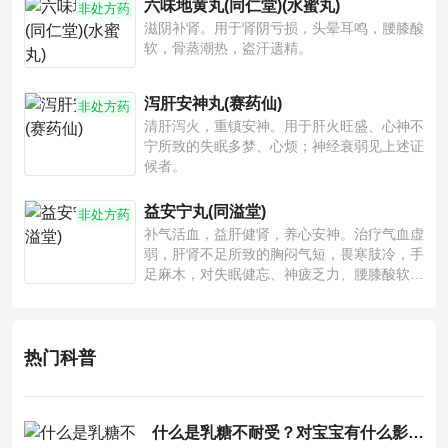
六味地黄丸(同仁堂)(水蜜丸)
非处方药
滋阴补肾。用于肾阴亏损，头晕耳鸣，腰膝酸
软，骨蒸潮热，盗汗遗精。
泻肝安神丸(赛药仙)
非处方药
清肝泻火，重镇安神。用于肝火旺盛、心神不
宁所致的失眠多梦、心烦；神经衰弱见上述证
候者。
益安宁丸(同溢堂)
非处方药
补气活血，益肝健肾，养心安神。治疗气血虚
弱，肝肾不足所致的胸闷气短，畏寒肢冷，手
足麻木，对失眠健忘、神疲乏力、腰膝酸软也
有一定疗效。
热门科普
什么是乳糖不耐受？对宝宝有什么影响？