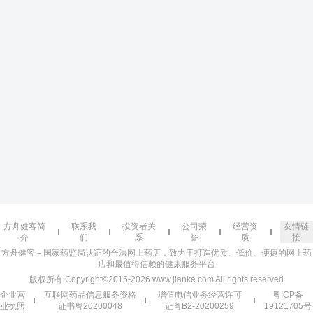
方舟健客简
联系我
投资者关
公司荣
经营资
友情链
介
们
系
誉
质
接
方舟健客－国家药监局认证的合法网上药店，致力于打造优质、低价、便捷的网上药
店和最值得信赖的健康服务平台
版权所有 Copyright©2015-2026 www.jianke.com All rights reserved
企业营
互联网药品信息服务资格
增值电信业务经营许可
粤ICP备
业执照
证书粤20200048
证粤B2-20200259
19121705号