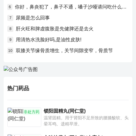
你好，鼻炎犯了，鼻子不通，嗓子沙哑请问吃什么药比较好？
6
尿频是怎么回事
7
肝火旺和脾虚腹胀是先健脾还是去火
8
用清热水洗脸好吗,是油性皮肤!
9
双膝关节缘骨质增生，关节间隙变窄，骨质节
10
热门药品
锁阳固精丸(同仁堂)
非处方药
温肾固精。用于肾阳不足所致的腰膝酸软、头
晕耳鸣、遗精早泄。