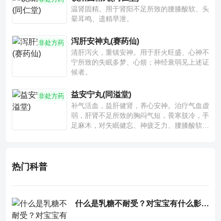
温肾固精。用于肾阳不足所致的腰膝酸软、头
晕耳鸣、遗精早泄。
泻肝安神丸(赛药仙)
非处方药
清肝泻火，重镇安神。用于肝火旺盛、心神不
宁所致的失眠多梦、心烦；神经衰弱见上述证
候者。
益安宁丸(同溢堂)
非处方药
补气活血，益肝健肾，养心安神。治疗气血虚
弱，肝肾不足所致的胸闷气短，畏寒肢冷，手
足麻木，对失眠健忘、神疲乏力、腰膝酸软也
有一定疗效。
热门科普
什么是乳糖不耐受？对宝宝有什么影响？