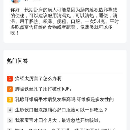
你好！长期卧床的病人可能是因为肠内蕴积热邪导致
的便秘，可以建议服用清泻丸，可以清热，通便，消
滞。用于肠热、积滞、便秘。口服。一次5.4克。平时
多吃点富含纤维的食物或者蔬菜，像薯类就可以多
吃！
热门问答
痛经太厉害了怎么办啊
1
脚被铁丝扎了用打破伤风吗
2
乳腺纤维瘤手术后复发率高吗 纤维瘤是多发性的
3
生脉饮口服液跟脑心舒口服液可以一起吃么？
4
我家宝宝才四个月大，最近忽然开始咳嗽。
5