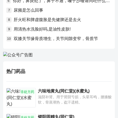
你好，鼻炎犯了，鼻子不通，嗓子沙哑请问吃什么药比较好？
6
尿频是怎么回事
7
肝火旺和脾虚腹胀是先健脾还是去火
8
用清热水洗脸好吗,是油性皮肤!
9
双膝关节缘骨质增生，关节间隙变窄，骨质节
10
热门药品
六味地黄丸(同仁堂)(水蜜丸)
非处方药
滋阴补肾。用于肾阴亏损，头晕耳鸣，腰膝酸
软，骨蒸潮热，盗汗遗精。
锁阳固精丸(同仁堂)
非处方药