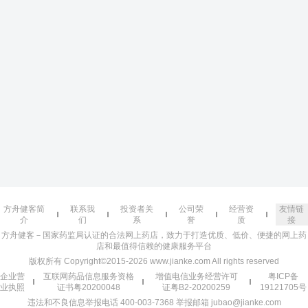
方舟健客简
联系我
投资者关
公司荣
经营资
友情链
介
们
系
誉
质
接
方舟健客－国家药监局认证的合法网上药店，致力于打造优质、低价、便捷的网上药
店和最值得信赖的健康服务平台
版权所有 Copyright©2015-2026 www.jianke.com All rights reserved
企业营
互联网药品信息服务资格
增值电信业务经营许可
粤ICP备
业执照
证书粤20200048
证粤B2-20200259
19121705号
违法和不良信息举报电话 400-003-7368 举报邮箱 jubao@jianke.com