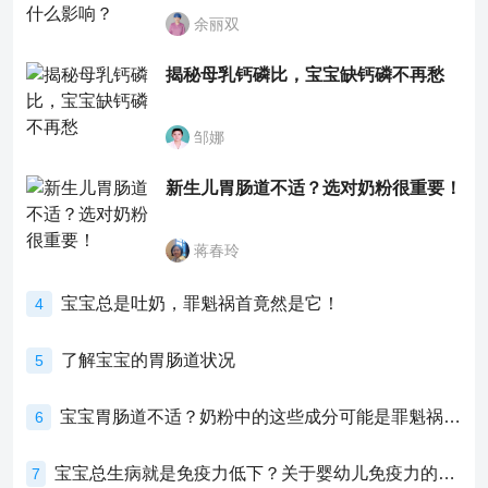
余丽双
揭秘母乳钙磷比，宝宝缺钙磷不再愁
邹娜
新生儿胃肠道不适？选对奶粉很重要！
蒋春玲
宝宝总是吐奶，罪魁祸首竟然是它！
4
了解宝宝的胃肠道状况
5
宝宝胃肠道不适？奶粉中的这些成分可能是罪魁祸首！
6
宝宝总生病就是免疫力低下？关于婴幼儿免疫力的真相，家长必须了解！
7