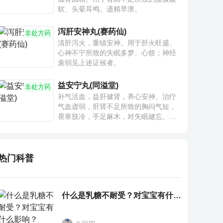
软、头晕耳鸣、遗精早泄。
泻肝安神丸(赛药仙)
非处方药
清肝泻火，重镇安神。用于肝火旺盛、
心神不宁所致的失眠多梦、心烦；神经
衰弱见上述证候者。
益安宁丸(同溢堂)
非处方药
补气活血，益肝健肾，养心安神。治疗
气血虚弱，肝肾不足所致的胸闷气短，
畏寒肢冷，手足麻木，对失眠健忘、神
疲乏力、腰膝酸软也有一定疗效。
热门科普
什么是乳糖不耐受？对宝宝有什么影响？