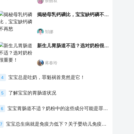
余丽双
揭秘母乳钙磷比，宝宝缺钙磷不再愁
邹娜
新生儿胃肠道不适？选对奶粉很重要！
蒋春玲
宝宝总是吐奶，罪魁祸首竟然是它！
4
了解宝宝的胃肠道状况
5
宝宝胃肠道不适？奶粉中的这些成分可能是罪魁祸首！
6
宝宝总生病就是免疫力低下？关于婴幼儿免疫力的真相，家长必须了解！
7