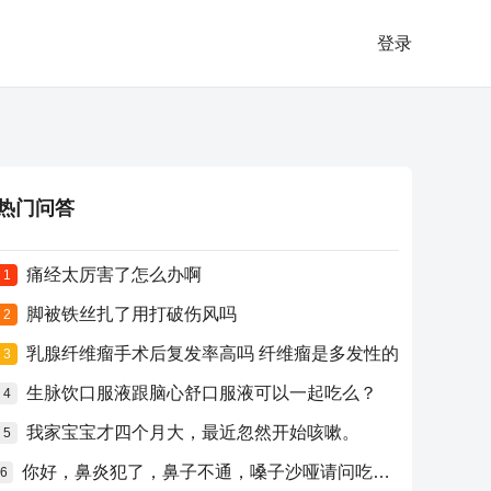
登录
热门问答
痛经太厉害了怎么办啊
1
脚被铁丝扎了用打破伤风吗
2
乳腺纤维瘤手术后复发率高吗 纤维瘤是多发性的
3
生脉饮口服液跟脑心舒口服液可以一起吃么？
4
我家宝宝才四个月大，最近忽然开始咳嗽。
5
你好，鼻炎犯了，鼻子不通，嗓子沙哑请问吃什么药比较好？
6