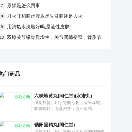
尿频是怎么回事
7
肝火旺和脾虚腹胀是先健脾还是去火
8
用清热水洗脸好吗,是油性皮肤!
9
双膝关节缘骨质增生，关节间隙变窄，骨质节
10
热门药品
六味地黄丸(同仁堂)(水蜜丸)
非处方药
滋阴补肾。用于肾阴亏损，头晕耳鸣，
腰膝酸软，骨蒸潮热，盗汗遗精。
锁阳固精丸(同仁堂)
非处方药
温肾固精。用于肾阳不足所致的腰膝酸