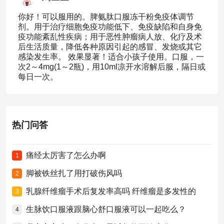
你好！可以服用的。脾氨肽口服冻干粉免疫体调节
剂。用于治疗细胞免疫功能低下、免疫缺陷和自身免
疫功能紊乱性疾病；用于恶性肿瘤病人放、化疗及术
后生活质量，降低各种原因引起的感冒、发烧或其它
感染发生率。 效果显著！适合小孩子使用。口服，一
次2～4mg(1～2瓶)，用10ml凉开水溶解后服，隔日或
每日一次。
热门问答
痛经太厉害了怎么办啊
1
脚被铁丝扎了用打破伤风吗
2
乳腺纤维瘤手术后复发率高吗 纤维瘤是多发性的
3
生脉饮口服液跟脑心舒口服液可以一起吃么？
4