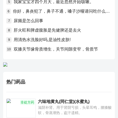
我家宝宝才四个月大，最近忽然开始咳嗽。
5
你好，鼻炎犯了，鼻子不通，嗓子沙哑请问吃什么药比较好？
6
尿频是怎么回事
7
肝火旺和脾虚腹胀是先健脾还是去火
8
用清热水洗脸好吗,是油性皮肤!
9
双膝关节缘骨质增生，关节间隙变窄，骨质节
10
热门药品
六味地黄丸(同仁堂)(水蜜丸)
非处方药
滋阴补肾。用于肾阴亏损，头晕耳鸣，腰膝酸
软，骨蒸潮热，盗汗遗精。