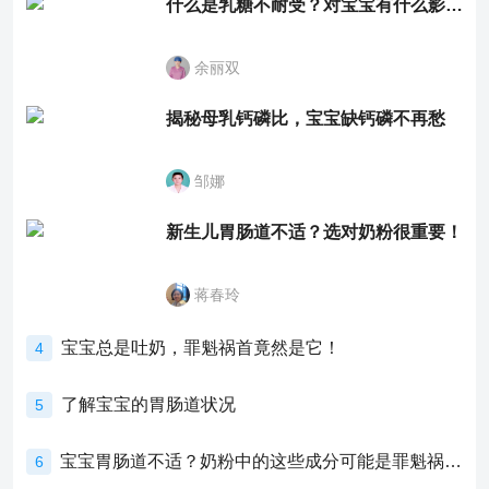
什么是乳糖不耐受？对宝宝有什么影响？
余丽双
揭秘母乳钙磷比，宝宝缺钙磷不再愁
邹娜
新生儿胃肠道不适？选对奶粉很重要！
蒋春玲
宝宝总是吐奶，罪魁祸首竟然是它！
4
了解宝宝的胃肠道状况
5
宝宝胃肠道不适？奶粉中的这些成分可能是罪魁祸首！
6