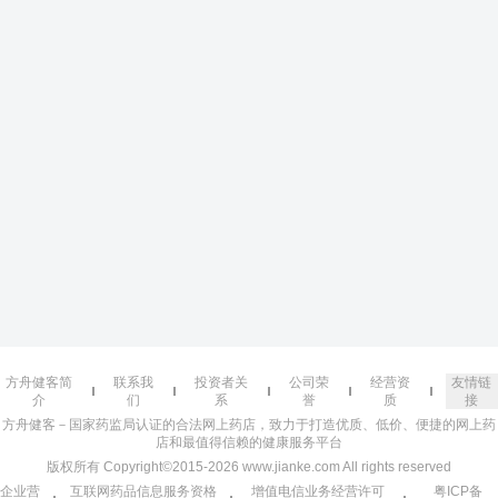
方舟健客简
联系我
投资者关
公司荣
经营资
友情链
介
们
系
誉
质
接
方舟健客－国家药监局认证的合法网上药店，致力于打造优质、低价、便捷的网上药
店和最值得信赖的健康服务平台
版权所有 Copyright©2015-2026 www.jianke.com All rights reserved
企业营
互联网药品信息服务资格
增值电信业务经营许可
粤ICP备