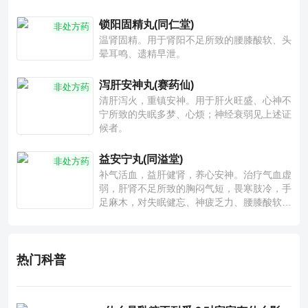
锁阳固精丸(同仁堂)
非处方药
温肾固精。用于肾阳不足所致的腰膝酸软、头
晕耳鸣、遗精早泄。
泻肝安神丸(赛药仙)
非处方药
清肝泻火，重镇安神。用于肝火旺盛、心神不
宁所致的失眠多梦、心烦；神经衰弱见上述证
候者。
益安宁丸(同溢堂)
非处方药
补气活血，益肝健肾，养心安神。治疗气血虚
弱，肝肾不足所致的胸闷气短，畏寒肢冷，手
足麻木，对失眠健忘、神疲乏力、腰膝酸软也
有一定疗效。
热门科普