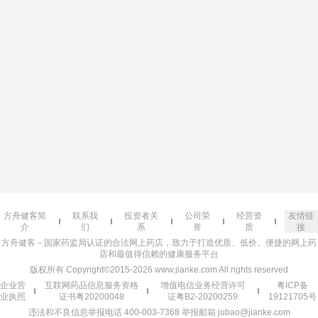
方舟健客简
联系我
投资者关
公司荣
经营资
友情链
介
们
系
誉
质
接
方舟健客－国家药监局认证的合法网上药店，致力于打造优质、低价、便捷的网上药
店和最值得信赖的健康服务平台
版权所有 Copyright©2015-2026 www.jianke.com All rights reserved
企业营
互联网药品信息服务资格
增值电信业务经营许可
粤ICP备
业执照
证书粤20200048
证粤B2-20200259
19121705号
违法和不良信息举报电话 400-003-7368 举报邮箱 jubao@jianke.com