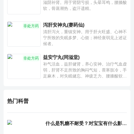
滋阴补肾。用于肾阴亏损，头晕耳鸣，腰膝酸
软，骨蒸潮热，盗汗遗精。
泻肝安神丸(赛药仙)
非处方药
清肝泻火，重镇安神。用于肝火旺盛、心神不
宁所致的失眠多梦、心烦；神经衰弱见上述证
候者。
益安宁丸(同溢堂)
非处方药
补气活血，益肝健肾，养心安神。治疗气血虚
弱，肝肾不足所致的胸闷气短，畏寒肢冷，手
足麻木，对失眠健忘、神疲乏力、腰膝酸软也
有一定疗效。
热门科普
什么是乳糖不耐受？对宝宝有什么影响？