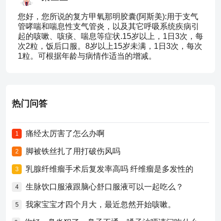
您好，您所说的复方甲氧那明胶囊(阿斯美):用于支气
管哮喘和喘息性支气管炎，以及其它呼吸系统疾病引
起的咳嗽、咳痰、喘息等症状.15岁以上，1日3次，每
次2粒，饭后口服。8岁以上15岁未满，1日3次，每次
1粒。可根据年龄与病情作适当的增减。
热门问答
痛经太厉害了怎么办啊
1
脚被铁丝扎了用打破伤风吗
2
乳腺纤维瘤手术后复发率高吗 纤维瘤是多发性的
3
生脉饮口服液跟脑心舒口服液可以一起吃么？
4
我家宝宝才四个月大，最近忽然开始咳嗽。
5