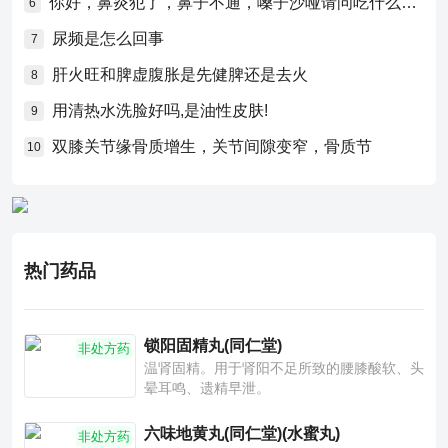
你好，鼻炎犯了，鼻子不通，嗓子沙哑请问吃什么药比较好？
6
尿频是怎么回事
7
肝火旺和脾虚腹胀是先健脾还是去火
8
用清热水洗脸好吗,是油性皮肤!
9
双膝关节缘骨质增生，关节间隙变窄，骨质节
10
热门药品
锁阳固精丸(同仁堂)
非处方药
温肾固精。用于肾阳不足所致的腰膝酸软、头
晕耳鸣、遗精早泄。
六味地黄丸(同仁堂)(水蜜丸)
非处方药