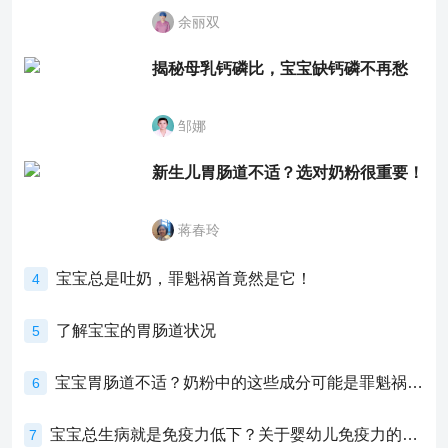
余丽双
揭秘母乳钙磷比，宝宝缺钙磷不再愁
邹娜
新生儿胃肠道不适？选对奶粉很重要！
蒋春玲
宝宝总是吐奶，罪魁祸首竟然是它！
4
了解宝宝的胃肠道状况
5
宝宝胃肠道不适？奶粉中的这些成分可能是罪魁祸首！
6
宝宝总生病就是免疫力低下？关于婴幼儿免疫力的真相，家长必须了解！
7