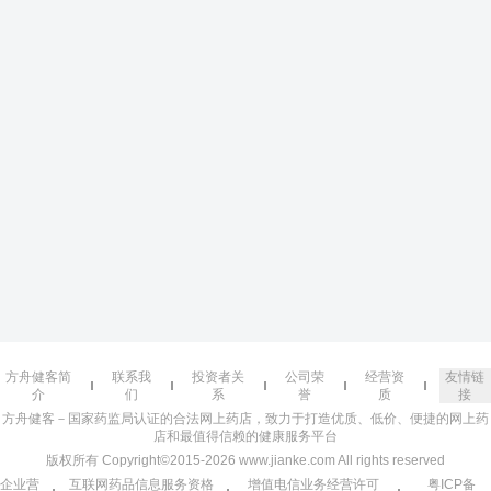
方舟健客简
联系我
投资者关
公司荣
经营资
友情链
介
们
系
誉
质
接
方舟健客－国家药监局认证的合法网上药店，致力于打造优质、低价、便捷的网上药
店和最值得信赖的健康服务平台
版权所有 Copyright©2015-2026 www.jianke.com All rights reserved
企业营
互联网药品信息服务资格
增值电信业务经营许可
粤ICP备