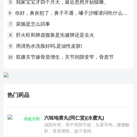
我家宝宝才四个月大，最近忽然开始咳嗽。
5
你好，鼻炎犯了，鼻子不通，嗓子沙哑请问吃什么药比较好？
6
尿频是怎么回事
7
肝火旺和脾虚腹胀是先健脾还是去火
8
用清热水洗脸好吗,是油性皮肤!
9
双膝关节缘骨质增生，关节间隙变窄，骨质节
10
热门药品
六味地黄丸(同仁堂)(水蜜丸)
非处方药
滋阴补肾。用于肾阴亏损，头晕耳鸣，腰膝酸
软，骨蒸潮热，盗汗遗精。