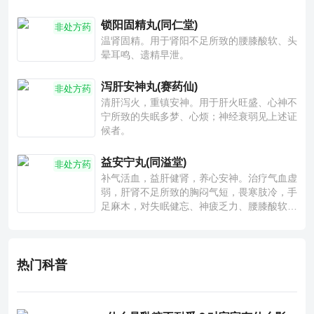
锁阳固精丸(同仁堂)
非处方药
温肾固精。用于肾阳不足所致的腰膝酸软、头
晕耳鸣、遗精早泄。
泻肝安神丸(赛药仙)
非处方药
清肝泻火，重镇安神。用于肝火旺盛、心神不
宁所致的失眠多梦、心烦；神经衰弱见上述证
候者。
益安宁丸(同溢堂)
非处方药
补气活血，益肝健肾，养心安神。治疗气血虚
弱，肝肾不足所致的胸闷气短，畏寒肢冷，手
足麻木，对失眠健忘、神疲乏力、腰膝酸软也
有一定疗效。
热门科普