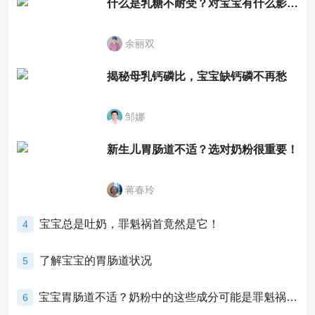
什么是乳糖不耐受？对宝宝有什么影响？
余丽双
揭秘母乳钙磷比，宝宝缺钙磷不再愁
邹娜
新生儿胃肠道不适？选对奶粉很重要！
蒋春玲
宝宝总是吐奶，罪魁祸首竟然是它！
4
了解宝宝的胃肠道状况
5
宝宝胃肠道不适？奶粉中的这些成分可能是罪魁祸首！
6