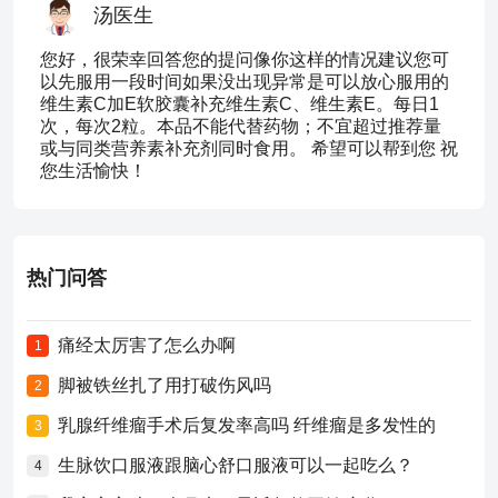
汤医生
您好，很荣幸回答您的提问像你这样的情况建议您可
以先服用一段时间如果没出现异常是可以放心服用的
维生素C加E软胶囊补充维生素C、维生素E。每日1
次，每次2粒。本品不能代替药物；不宜超过推荐量
或与同类营养素补充剂同时食用。 希望可以帮到您 祝
您生活愉快！
热门问答
痛经太厉害了怎么办啊
1
脚被铁丝扎了用打破伤风吗
2
乳腺纤维瘤手术后复发率高吗 纤维瘤是多发性的
3
生脉饮口服液跟脑心舒口服液可以一起吃么？
4