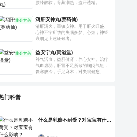
腰膝酸软，骨蒸潮热，盗汗遗精。
泻肝安神丸(赛药仙)
非处方药
清肝泻火，重镇安神。用于肝火旺盛、
心神不宁所致的失眠多梦、心烦；神经
衰弱见上述证候者。
益安宁丸(同溢堂)
非处方药
补气活血，益肝健肾，养心安神。治疗
气血虚弱，肝肾不足所致的胸闷气短，
畏寒肢冷，手足麻木，对失眠健忘、神
疲乏力、腰膝酸软也有一定疗效。
热门科普
什么是乳糖不耐受？对宝宝有什么影响？