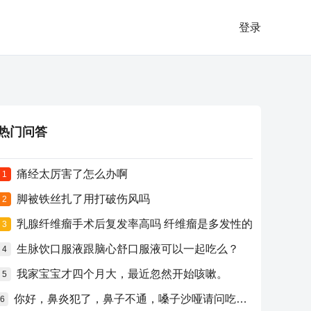
登录
热门问答
痛经太厉害了怎么办啊
1
脚被铁丝扎了用打破伤风吗
2
乳腺纤维瘤手术后复发率高吗 纤维瘤是多发性的
3
生脉饮口服液跟脑心舒口服液可以一起吃么？
4
我家宝宝才四个月大，最近忽然开始咳嗽。
5
你好，鼻炎犯了，鼻子不通，嗓子沙哑请问吃什么药比较好？
6