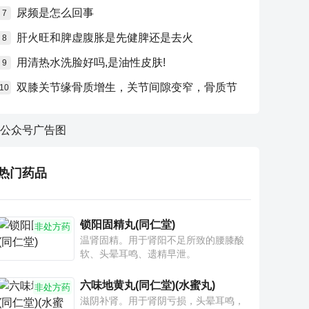
尿频是怎么回事
7
肝火旺和脾虚腹胀是先健脾还是去火
8
用清热水洗脸好吗,是油性皮肤!
9
双膝关节缘骨质增生，关节间隙变窄，骨质节
10
热门药品
锁阳固精丸(同仁堂)
非处方药
温肾固精。用于肾阳不足所致的腰膝酸
软、头晕耳鸣、遗精早泄。
六味地黄丸(同仁堂)(水蜜丸)
非处方药
滋阴补肾。用于肾阴亏损，头晕耳鸣，