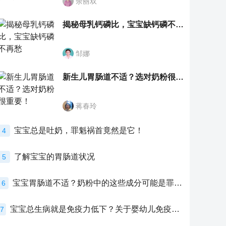
余丽双
揭秘母乳钙磷比，宝宝缺钙磷不再愁
邹娜
新生儿胃肠道不适？选对奶粉很重要！
蒋春玲
宝宝总是吐奶，罪魁祸首竟然是它！
4
了解宝宝的胃肠道状况
5
宝宝胃肠道不适？奶粉中的这些成分可能是罪魁祸首！
6
宝宝总生病就是免疫力低下？关于婴幼儿免疫力的真相，家长必须了解！
7