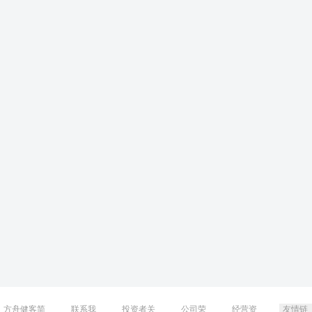
方舟健客简
联系我
投资者关
公司荣
经营资
友情链