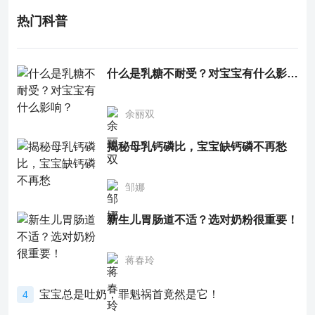
热门科普
什么是乳糖不耐受？对宝宝有什么影响？
余丽双
揭秘母乳钙磷比，宝宝缺钙磷不再愁
邹娜
新生儿胃肠道不适？选对奶粉很重要！
蒋春玲
宝宝总是吐奶，罪魁祸首竟然是它！
4