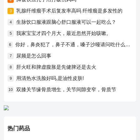
乳腺纤维瘤手术后复发率高吗 纤维瘤是多发性的
3
生脉饮口服液跟脑心舒口服液可以一起吃么？
4
我家宝宝才四个月大，最近忽然开始咳嗽。
5
你好，鼻炎犯了，鼻子不通，嗓子沙哑请问吃什么药比较好？
6
尿频是怎么回事
7
肝火旺和脾虚腹胀是先健脾还是去火
8
用清热水洗脸好吗,是油性皮肤!
9
双膝关节缘骨质增生，关节间隙变窄，骨质节
10
热门药品