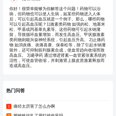
你好！很荣幸能够为你解答这个问题！药物可以治
病，但药物也可以使人生病，如某些药物进入人体
后，可以引起高血压就是一个例子。那么，哪些药物
可以引起高血压呢？1)激素类药物 如强的松、地塞米
松、甲基或丙基睾丸素等。这些药物可引起水钠潴
留，导致循环血量增加，而发生高血压。甲状腺激素
类药物则能兴奋神经系统，引起血压升高。 2)止痛药
物 如消炎痛、炎痛喜康、保泰松等，除了引起水钠潴
留外，还可抑制前列腺素合成，使血管趋向收缩而致
高血压。 3)避孕药 通过增进肾素—血管紧张素系统的
活性，可使血管收缩，并刺激肾上腺皮质激素释放而
造成高血压。
热门问答
痛经太厉害了怎么办啊
1
脚被铁丝扎了用打破伤风吗
2