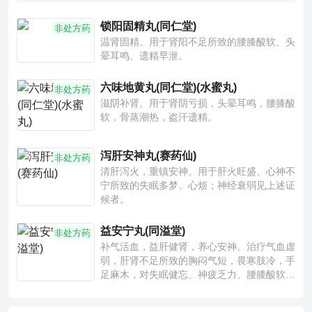
锁阳固精丸(同仁堂)
非处方药
温肾固精。用于肾阳不足所致的腰膝酸软、头
晕耳鸣、遗精早泄。
六味地黄丸(同仁堂)(水蜜丸)
非处方药
滋阴补肾。用于肾阴亏损，头晕耳鸣，腰膝酸
软，骨蒸潮热，盗汗遗精。
泻肝安神丸(赛药仙)
非处方药
清肝泻火，重镇安神。用于肝火旺盛、心神不
宁所致的失眠多梦、心烦；神经衰弱见上述证
候者。
益安宁丸(同溢堂)
非处方药
补气活血，益肝健肾，养心安神。治疗气血虚
弱，肝肾不足所致的胸闷气短，畏寒肢冷，手
足麻木，对失眠健忘、神疲乏力、腰膝酸软也
有一定疗效。