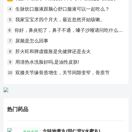
生脉饮口服液跟脑心舒口服液可以一起吃么？
4
我家宝宝才四个月大，最近忽然开始咳嗽。
5
你好，鼻炎犯了，鼻子不通，嗓子沙哑请问吃什么药比较好？
6
尿频是怎么回事
7
肝火旺和脾虚腹胀是先健脾还是去火
8
用清热水洗脸好吗,是油性皮肤!
9
双膝关节缘骨质增生，关节间隙变窄，骨质节
10
热门药品
六味地黄丸(同仁堂)(水蜜丸)