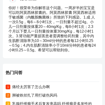
你好！很荣幸为你解答这个问题。一周岁半的宝宝是
可以吃阿莫西林胶囊的。阿莫西林胶囊 阿莫西林适用
于敏感菌（内酰胺酶菌株）所致的下列感染。1.成 人
一次0.5g，每6～8小时1次，一日剂量不超过4g。小
儿一日剂量按体重20～40mg/Kg，每8小时1次；2.3
个月以下婴儿一日剂量按体重30mg/Kg，每12小时1
次。3.肾功能严重损害患者需调整给药剂量，其中内
生肌酐清除率为10～30ml/分钟的患者每12小时0.25
～0.5g；4.内生肌酐清除率小于10ml/分钟的患者每24
小时0.25～0.5g。希望可以帮助到你。
热门问答
痛经太厉害了怎么办啊
1
脚被铁丝扎了用打破伤风吗
2
乳腺纤维瘤手术后复发率高吗 纤维瘤是多发性的
3