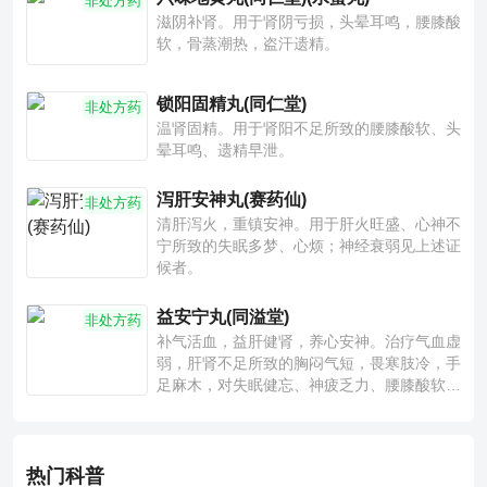
非处方药
滋阴补肾。用于肾阴亏损，头晕耳鸣，腰膝酸
软，骨蒸潮热，盗汗遗精。
锁阳固精丸(同仁堂)
非处方药
温肾固精。用于肾阳不足所致的腰膝酸软、头
晕耳鸣、遗精早泄。
泻肝安神丸(赛药仙)
非处方药
清肝泻火，重镇安神。用于肝火旺盛、心神不
宁所致的失眠多梦、心烦；神经衰弱见上述证
候者。
益安宁丸(同溢堂)
非处方药
补气活血，益肝健肾，养心安神。治疗气血虚
弱，肝肾不足所致的胸闷气短，畏寒肢冷，手
足麻木，对失眠健忘、神疲乏力、腰膝酸软也
有一定疗效。
热门科普