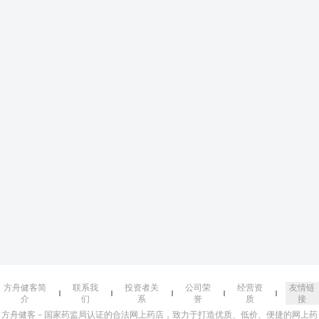
方舟健客简
联系我
投资者关
公司荣
经营资
友情链
介
们
系
誉
质
接
方舟健客－国家药监局认证的合法网上药店，致力于打造优质、低价、便捷的网上药