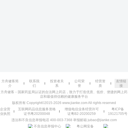
方舟健客简
联系我
投资者关
公司荣
经营资
友情链
介
们
系
誉
质
接
方舟健客－国家药监局认证的合法网上药店，致力于打造优质、低价、便捷的网上药
店和最值得信赖的健康服务平台
版权所有 Copyright©2015-2026 www.jianke.com All rights reserved
企业营
互联网药品信息服务资格
增值电信业务经营许可
粤ICP备
业执照
证书粤20200048
证粤B2-20200259
19121705号
违法和不良信息举报电话 400-003-7368 举报邮箱 jubao@jianke.com