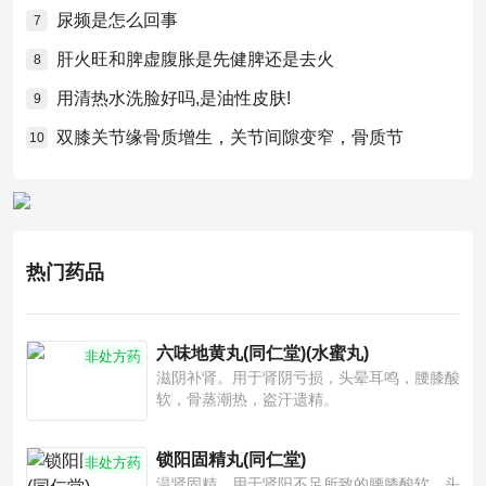
尿频是怎么回事
7
肝火旺和脾虚腹胀是先健脾还是去火
8
用清热水洗脸好吗,是油性皮肤!
9
双膝关节缘骨质增生，关节间隙变窄，骨质节
10
热门药品
六味地黄丸(同仁堂)(水蜜丸)
非处方药
滋阴补肾。用于肾阴亏损，头晕耳鸣，腰膝酸
软，骨蒸潮热，盗汗遗精。
锁阳固精丸(同仁堂)
非处方药
温肾固精。用于肾阳不足所致的腰膝酸软、头