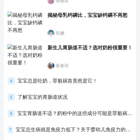
余丽双
揭秘母乳钙磷比，宝宝缺钙磷不再愁
邹娜
新生儿胃肠道不适？选对奶粉很重要！
蒋春玲
宝宝总是吐奶，罪魁祸首竟然是它！
4
了解宝宝的胃肠道状况
5
宝宝胃肠道不适？奶粉中的这些成分可能是罪魁祸首！
6
宝宝总生病就是免疫力低下？关于婴幼儿免疫力的真相，家长必须了解！
7