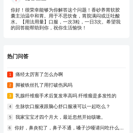
你好！很荣幸能够为你解答这个问题！香砂养胃软胶
囊主治温中和胃。用于不思饮食，胃脘满闷或泛吐酸
水。【用法用量】口服，一次3粒，一日3次。希望我
的回答能帮助到你，祝你生活愉快！
热门问答
痛经太厉害了怎么办啊
1
脚被铁丝扎了用打破伤风吗
2
乳腺纤维瘤手术后复发率高吗 纤维瘤是多发性的
3
生脉饮口服液跟脑心舒口服液可以一起吃么？
4
我家宝宝才四个月大，最近忽然开始咳嗽。
5
你好，鼻炎犯了，鼻子不通，嗓子沙哑请问吃什么药比较好？
6