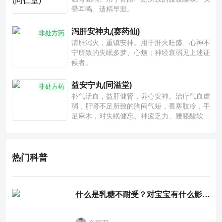
晕耳鸣、遗精早泄。
泻肝安神丸(赛药仙)
非处方药
清肝泻火，重镇安神。用于肝火旺盛、心神不
宁所致的失眠多梦、心烦；神经衰弱见上述证
候者。
益安宁丸(同溢堂)
非处方药
补气活血，益肝健肾，养心安神。治疗气血虚
弱，肝肾不足所致的胸闷气短，畏寒肢冷，手
足麻木，对失眠健忘、神疲乏力、腰膝酸软也
有一定疗效。
热门科普
什么是乳糖不耐受？对宝宝有什么影响？