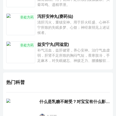
晕耳鸣、遗精早泄。
泻肝安神丸(赛药仙)
非处方药
清肝泻火，重镇安神。用于肝火旺盛、心神不
宁所致的失眠多梦、心烦；神经衰弱见上述证
候者。
益安宁丸(同溢堂)
非处方药
补气活血，益肝健肾，养心安神。治疗气血虚
弱，肝肾不足所致的胸闷气短，畏寒肢冷，手
足麻木，对失眠健忘、神疲乏力、腰膝酸软也
有一定疗效。
热门科普
什么是乳糖不耐受？对宝宝有什么影响？