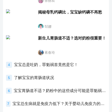
余丽双
揭秘母乳钙磷比，宝宝缺钙磷不再愁
邹娜
新生儿胃肠道不适？选对奶粉很重要！
蒋春玲
宝宝总是吐奶，罪魁祸首竟然是它！
4
了解宝宝的胃肠道状况
5
宝宝胃肠道不适？奶粉中的这些成分可能是罪魁祸首！
6
宝宝总生病就是免疫力低下？关于婴幼儿免疫力的真相，家长必须了解！
7