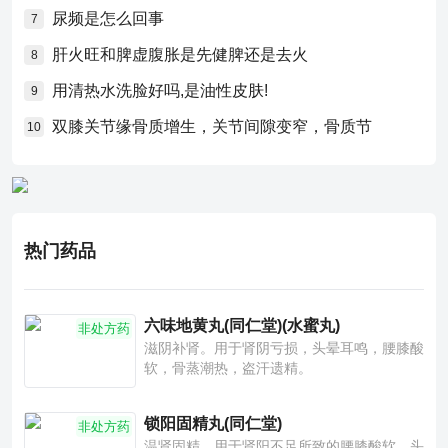
尿频是怎么回事
7
肝火旺和脾虚腹胀是先健脾还是去火
8
用清热水洗脸好吗,是油性皮肤!
9
双膝关节缘骨质增生，关节间隙变窄，骨质节
10
热门药品
六味地黄丸(同仁堂)(水蜜丸)
非处方药
滋阴补肾。用于肾阴亏损，头晕耳鸣，腰膝酸
软，骨蒸潮热，盗汗遗精。
锁阳固精丸(同仁堂)
非处方药
温肾固精。用于肾阳不足所致的腰膝酸软、头