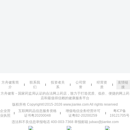
方舟健客简
联系我
投资者关
公司荣
经营资
友情链
介
们
系
誉
质
接
方舟健客－国家药监局认证的合法网上药店，致力于打造优质、低价、便捷的网上药
店和最值得信赖的健康服务平台
版权所有 Copyright©2015-2026 www.jianke.com All rights reserved
企业营
互联网药品信息服务资格
增值电信业务经营许可
粤ICP备
业执照
证书粤20200048
证粤B2-20200259
19121705号
违法和不良信息举报电话 400-003-7368 举报邮箱 jubao@jianke.com