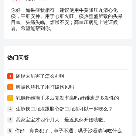
你好，如果症状相符，建议使用牛黄降压丸清心化
痰，平肝安神。用于心肝火旺、痰热壅盛所致的头晕
目眩、头痛失眠、烦躁不安；高血压病见上述证候
者。希望能帮到你。
热门问答
痛经太厉害了怎么办啊
1
脚被铁丝扎了用打破伤风吗
2
乳腺纤维瘤手术后复发率高吗 纤维瘤是多发性的
3
生脉饮口服液跟脑心舒口服液可以一起吃么？
4
我家宝宝才四个月大，最近忽然开始咳嗽。
5
你好，鼻炎犯了，鼻子不通，嗓子沙哑请问吃什么药比较好？
6