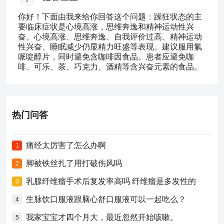
你好！下面由我来给你回答这个问题：躁狂状态的主
要临床症状是心境高涨，思维奔逸和精神运动性兴
奋。心境高涨、思维奔逸、自我评价过高、精神运动
性兴奋、睡眠减少仍显精力旺盛等表现。建议服用氟
哌啶醇片，同时避免含咖啡因食品。患者应避免咖
啡、可乐、茶、巧克力、酒精等含兴奋元素的食品。
热门问答
痛经太厉害了怎么办啊
1
脚被铁丝扎了用打破伤风吗
2
乳腺纤维瘤手术后复发率高吗 纤维瘤是多发性的
3
生脉饮口服液跟脑心舒口服液可以一起吃么？
4
我家宝宝才四个月大，最近忽然开始咳嗽。
5