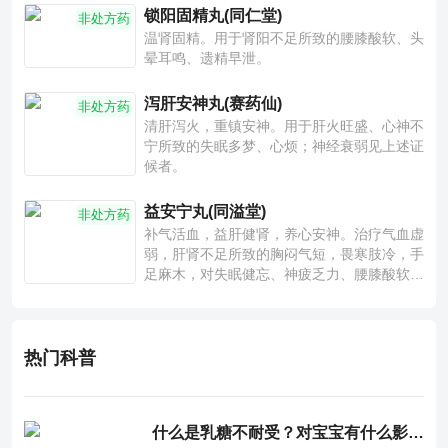
锁阳固精丸(同仁堂)
非处方药
温肾固精。用于肾阳不足所致的腰膝酸软、头
晕耳鸣、遗精早泄。
泻肝安神丸(赛药仙)
非处方药
清肝泻火，重镇安神。用于肝火旺盛、心神不
宁所致的失眠多梦、心烦；神经衰弱见上述证
候者。
益安宁丸(同溢堂)
非处方药
补气活血，益肝健肾，养心安神。治疗气血虚
弱，肝肾不足所致的胸闷气短，畏寒肢冷，手
足麻木，对失眠健忘、神疲乏力、腰膝酸软也
有一定疗效。
热门科普
什么是乳糖不耐受？对宝宝有什么影响？