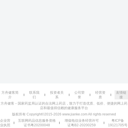
方舟健客简
联系我
投资者关
公司荣
经营资
友情链
介
们
系
誉
质
接
方舟健客－国家药监局认证的合法网上药店，致力于打造优质、低价、便捷的网上药
店和最值得信赖的健康服务平台
版权所有 Copyright©2015-2026 www.jianke.com All rights reserved
企业营
互联网药品信息服务资格
增值电信业务经营许可
粤ICP备
业执照
证书粤20200048
证粤B2-20200259
19121705号