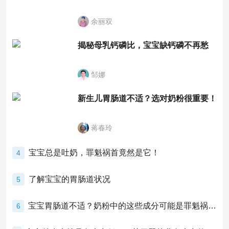
余丽双
揭秘母乳钙磷比，宝宝缺钙磷不再愁
邹娜
新生儿胃肠道不适？选对奶粉很重要！
蒋春玲
宝宝总是吐奶，罪魁祸首竟然是它！
4
了解宝宝的胃肠道状况
5
宝宝胃肠道不适？奶粉中的这些成分可能是罪魁祸首！
6