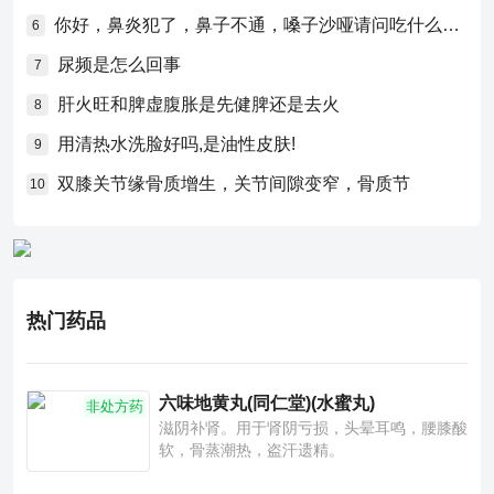
你好，鼻炎犯了，鼻子不通，嗓子沙哑请问吃什么药比较好？
6
尿频是怎么回事
7
肝火旺和脾虚腹胀是先健脾还是去火
8
用清热水洗脸好吗,是油性皮肤!
9
双膝关节缘骨质增生，关节间隙变窄，骨质节
10
热门药品
六味地黄丸(同仁堂)(水蜜丸)
非处方药
滋阴补肾。用于肾阴亏损，头晕耳鸣，腰膝酸
软，骨蒸潮热，盗汗遗精。