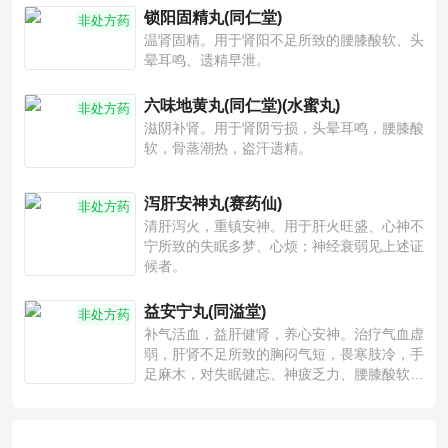
锁阳固精丸(同仁堂)
非处方药
温肾固精。用于肾阳不足所致的腰膝酸软、头
晕耳鸣、遗精早泄。
六味地黄丸(同仁堂)(水蜜丸)
非处方药
滋阴补肾。用于肾阴亏损，头晕耳鸣，腰膝酸
软，骨蒸潮热，盗汗遗精。
泻肝安神丸(赛药仙)
非处方药
清肝泻火，重镇安神。用于肝火旺盛、心神不
宁所致的失眠多梦、心烦；神经衰弱见上述证
候者。
益安宁丸(同溢堂)
非处方药
补气活血，益肝健肾，养心安神。治疗气血虚
弱，肝肾不足所致的胸闷气短，畏寒肢冷，手
足麻木，对失眠健忘、神疲乏力、腰膝酸软也
有一定疗效。