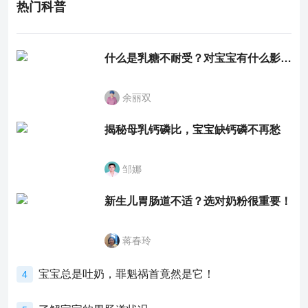
热门科普
什么是乳糖不耐受？对宝宝有什么影响？
余丽双
揭秘母乳钙磷比，宝宝缺钙磷不再愁
邹娜
新生儿胃肠道不适？选对奶粉很重要！
蒋春玲
宝宝总是吐奶，罪魁祸首竟然是它！
4