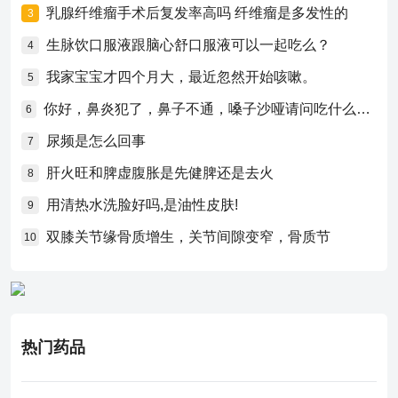
乳腺纤维瘤手术后复发率高吗 纤维瘤是多发性的
3
生脉饮口服液跟脑心舒口服液可以一起吃么？
4
我家宝宝才四个月大，最近忽然开始咳嗽。
5
你好，鼻炎犯了，鼻子不通，嗓子沙哑请问吃什么药比较好？
6
尿频是怎么回事
7
肝火旺和脾虚腹胀是先健脾还是去火
8
用清热水洗脸好吗,是油性皮肤!
9
双膝关节缘骨质增生，关节间隙变窄，骨质节
10
热门药品