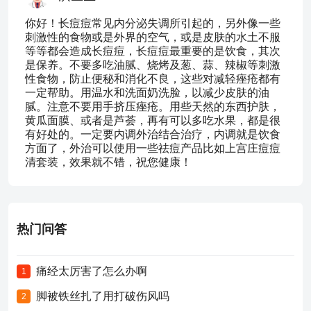
你好！长痘痘常见内分泌失调所引起的，另外像一些
刺激性的食物或是外界的空气，或是皮肤的水土不服
等等都会造成长痘痘，长痘痘最重要的是饮食，其次
是保养。不要多吃油腻、烧烤及葱、蒜、辣椒等刺激
性食物，防止便秘和消化不良，这些对减轻痤疮都有
一定帮助。用温水和洗面奶洗脸，以减少皮肤的油
腻。注意不要用手挤压痤疮。用些天然的东西护肤，
黄瓜面膜、或者是芦荟，再有可以多吃水果，都是很
有好处的。一定要内调外治结合治疗，内调就是饮食
方面了，外治可以使用一些祛痘产品比如上宫庄痘痘
清套装，效果就不错，祝您健康！
热门问答
痛经太厉害了怎么办啊
1
脚被铁丝扎了用打破伤风吗
2