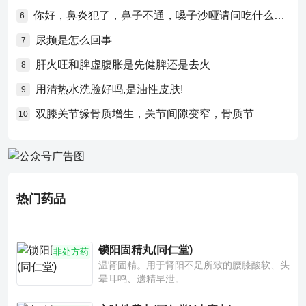
你好，鼻炎犯了，鼻子不通，嗓子沙哑请问吃什么药比较好？
6
尿频是怎么回事
7
肝火旺和脾虚腹胀是先健脾还是去火
8
用清热水洗脸好吗,是油性皮肤!
9
双膝关节缘骨质增生，关节间隙变窄，骨质节
10
热门药品
锁阳固精丸(同仁堂)
非处方药
温肾固精。用于肾阳不足所致的腰膝酸软、头
晕耳鸣、遗精早泄。