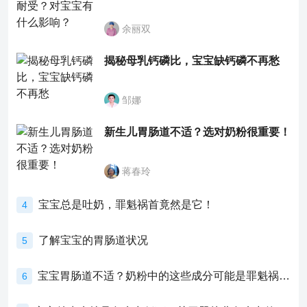
余丽双
揭秘母乳钙磷比，宝宝缺钙磷不再愁
邹娜
新生儿胃肠道不适？选对奶粉很重要！
蒋春玲
宝宝总是吐奶，罪魁祸首竟然是它！
4
了解宝宝的胃肠道状况
5
宝宝胃肠道不适？奶粉中的这些成分可能是罪魁祸首！
6