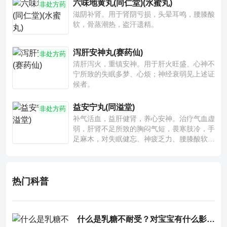
六味地黄丸(同仁堂)(水蜜丸)
非处方药
滋阴补肾。用于肾阴亏损，头晕耳鸣，腰膝酸
软，骨蒸潮热，盗汗遗精。
泻肝安神丸(赛药仙)
非处方药
清肝泻火，重镇安神。用于肝火旺盛、心神不
宁所致的失眠多梦、心烦；神经衰弱见上述证
候者。
益安宁丸(同溢堂)
非处方药
补气活血，益肝健肾，养心安神。治疗气血虚
弱，肝肾不足所致的胸闷气短，畏寒肢冷，手
足麻木，对失眠健忘、神疲乏力、腰膝酸软也
有一定疗效。
热门科普
什么是乳糖不耐受？对宝宝有什么影响？