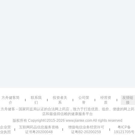
方舟健客简
联系我
投资者关
公司荣
经营资
友情链
介
们
系
誉
质
接
方舟健客－国家药监局认证的合法网上药店，致力于打造优质、低价、便捷的网上药
店和最值得信赖的健康服务平台
版权所有 Copyright©2015-2026 www.jianke.com All rights reserved
企业营
互联网药品信息服务资格
增值电信业务经营许可
粤ICP备
业执照
证书粤20200048
证粤B2-20200259
19121705号