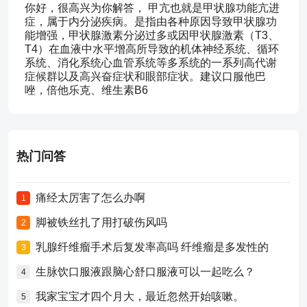
你好，很高兴为你解答， 甲亢也就是甲状腺功能亢进
症，属于内分泌疾病。是指由各种原因导致甲状腺功
能增强，甲状腺激素分泌过多或因甲状腺激素（T3、
T4）在血液中水平增高所导致的机体神经系统、循环
系统、消化系统心血管系统等多系统的一系列高代谢
症候群以及高兴奋症状和眼部症状。建议口服他巴
唑，倍他乐克、维生素B6
热门问答
痛经太厉害了怎么办啊
1
脚被铁丝扎了用打破伤风吗
2
乳腺纤维瘤手术后复发率高吗 纤维瘤是多发性的
3
生脉饮口服液跟脑心舒口服液可以一起吃么？
4
我家宝宝才四个月大，最近忽然开始咳嗽。
5