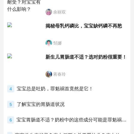
余丽双
揭秘母乳钙磷比，宝宝缺钙磷不再愁
邹娜
新生儿胃肠道不适？选对奶粉很重要！
蒋春玲
宝宝总是吐奶，罪魁祸首竟然是它！
4
了解宝宝的胃肠道状况
5
宝宝胃肠道不适？奶粉中的这些成分可能是罪魁祸首！
6