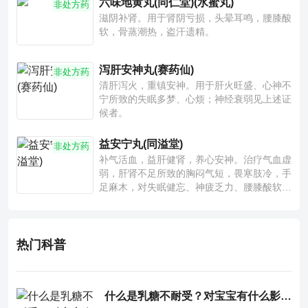
六味地黄丸(同仁堂)(水蜜丸)
非处方药
滋阴补肾。用于肾阴亏损，头晕耳鸣，腰膝酸
软，骨蒸潮热，盗汗遗精。
泻肝安神丸(赛药仙)
非处方药
清肝泻火，重镇安神。用于肝火旺盛、心神不
宁所致的失眠多梦、心烦；神经衰弱见上述证
候者。
益安宁丸(同溢堂)
非处方药
补气活血，益肝健肾，养心安神。治疗气血虚
弱，肝肾不足所致的胸闷气短，畏寒肢冷，手
足麻木，对失眠健忘、神疲乏力、腰膝酸软也
有一定疗效。
热门科普
什么是乳糖不耐受？对宝宝有什么影响？