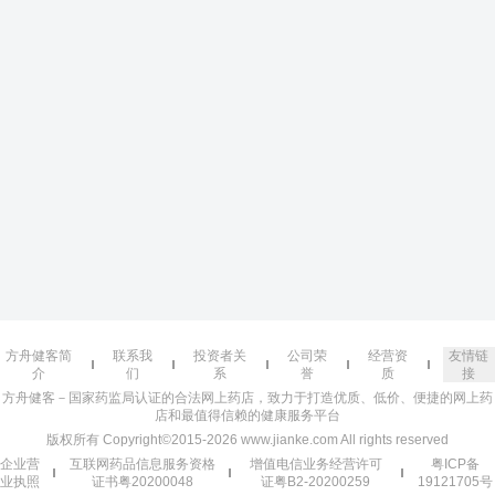
方舟健客简
联系我
投资者关
公司荣
经营资
友情链
介
们
系
誉
质
接
方舟健客－国家药监局认证的合法网上药店，致力于打造优质、低价、便捷的网上药
店和最值得信赖的健康服务平台
版权所有 Copyright©2015-2026 www.jianke.com All rights reserved
企业营
互联网药品信息服务资格
增值电信业务经营许可
粤ICP备
业执照
证书粤20200048
证粤B2-20200259
19121705号