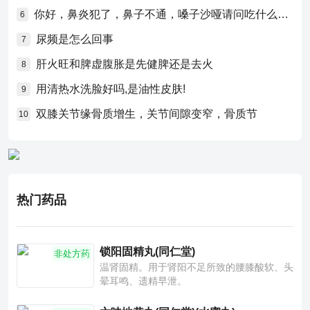
你好，鼻炎犯了，鼻子不通，嗓子沙哑请问吃什么药比较好？
6
尿频是怎么回事
7
肝火旺和脾虚腹胀是先健脾还是去火
8
用清热水洗脸好吗,是油性皮肤!
9
双膝关节缘骨质增生，关节间隙变窄，骨质节
10
热门药品
锁阳固精丸(同仁堂)
非处方药
温肾固精。用于肾阳不足所致的腰膝酸软、头
晕耳鸣、遗精早泄。