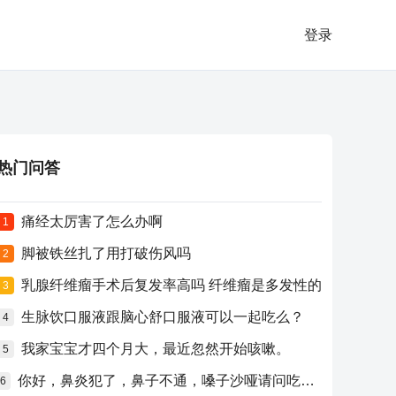
登录
热门问答
痛经太厉害了怎么办啊
1
脚被铁丝扎了用打破伤风吗
2
乳腺纤维瘤手术后复发率高吗 纤维瘤是多发性的
3
生脉饮口服液跟脑心舒口服液可以一起吃么？
4
我家宝宝才四个月大，最近忽然开始咳嗽。
5
你好，鼻炎犯了，鼻子不通，嗓子沙哑请问吃什么药比较好？
6