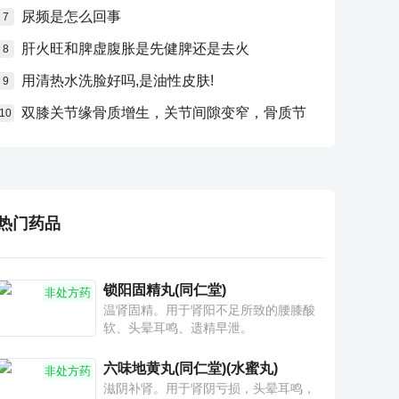
尿频是怎么回事
7
肝火旺和脾虚腹胀是先健脾还是去火
8
用清热水洗脸好吗,是油性皮肤!
9
双膝关节缘骨质增生，关节间隙变窄，骨质节
10
热门药品
锁阳固精丸(同仁堂)
非处方药
温肾固精。用于肾阳不足所致的腰膝酸
软、头晕耳鸣、遗精早泄。
六味地黄丸(同仁堂)(水蜜丸)
非处方药
滋阴补肾。用于肾阴亏损，头晕耳鸣，