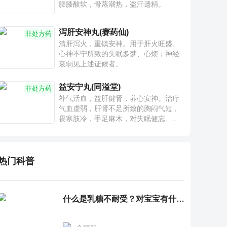
腰膝酸软，骨蒸潮热，盗汗遗精。
泻肝安神丸(赛药仙)
非处方药
清肝泻火，重镇安神。用于肝火旺盛、
心神不宁所致的失眠多梦、心烦；神经
衰弱见上述证候者。
益安宁丸(同溢堂)
非处方药
补气活血，益肝健肾，养心安神。治疗
气血虚弱，肝肾不足所致的胸闷气短，
畏寒肢冷，手足麻木，对失眠健忘、神
疲乏力、腰膝酸软也有一定疗效。
热门科普
什么是乳糖不耐受？对宝宝有什么影响？