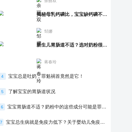
余丽双
揭秘母乳钙磷比，宝宝缺钙磷不再愁
邹娜
新生儿胃肠道不适？选对奶粉很重要！
蒋春玲
宝宝总是吐奶，罪魁祸首竟然是它！
4
了解宝宝的胃肠道状况
5
宝宝胃肠道不适？奶粉中的这些成分可能是罪魁祸首！
6
宝宝总生病就是免疫力低下？关于婴幼儿免疫力的真相，家长必须了解！
7