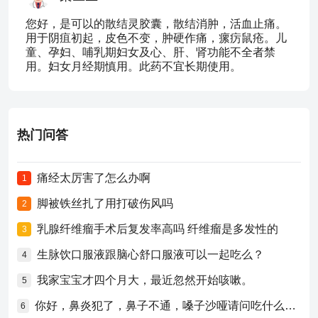
您好，是可以的散结灵胶囊，散结消肿，活血止痛。
用于阴疽初起，皮色不变，肿硬作痛，瘰疠鼠疮。儿
童、孕妇、哺乳期妇女及心、肝、肾功能不全者禁
用。妇女月经期慎用。此药不宜长期使用。
热门问答
痛经太厉害了怎么办啊
1
脚被铁丝扎了用打破伤风吗
2
乳腺纤维瘤手术后复发率高吗 纤维瘤是多发性的
3
生脉饮口服液跟脑心舒口服液可以一起吃么？
4
我家宝宝才四个月大，最近忽然开始咳嗽。
5
你好，鼻炎犯了，鼻子不通，嗓子沙哑请问吃什么药比较好？
6