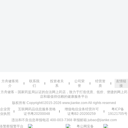
方舟健客简
联系我
投资者关
公司荣
经营资
友情链
介
们
系
誉
质
接
方舟健客－国家药监局认证的合法网上药店，致力于打造优质、低价、便捷的网上药
店和最值得信赖的健康服务平台
版权所有 Copyright©2015-2026 www.jianke.com All rights reserved
企业营
互联网药品信息服务资格
增值电信业务经营许可
粤ICP备
业执照
证书粤20200048
证粤B2-20200259
19121705号
违法和不良信息举报电话 400-003-7368 举报邮箱 jubao@jianke.com