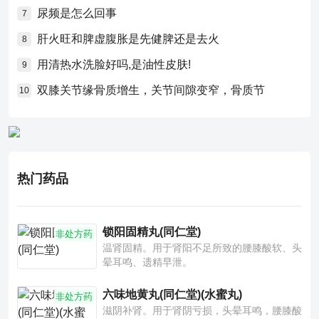
尿频是怎么回事
7
肝火旺和脾虚腹胀是先健脾还是去火
8
用清热水洗脸好吗,是油性皮肤!
9
双膝关节缘骨质增生，关节间隙变窄，骨质节
10
热门药品
锁阳固精丸(同仁堂)
非处方药
温肾固精。用于肾阳不足所致的腰膝酸软、头
晕耳鸣、遗精早泄。
六味地黄丸(同仁堂)(水蜜丸)
非处方药
滋阴补肾。用于肾阴亏损，头晕耳鸣，腰膝酸