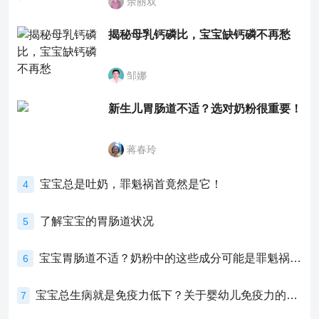
余丽双
揭秘母乳钙磷比，宝宝缺钙磷不再愁
邹娜
新生儿胃肠道不适？选对奶粉很重要！
蒋春玲
宝宝总是吐奶，罪魁祸首竟然是它！
4
了解宝宝的胃肠道状况
5
宝宝胃肠道不适？奶粉中的这些成分可能是罪魁祸首！
6
宝宝总生病就是免疫力低下？关于婴幼儿免疫力的真相，家长必须了解！
7