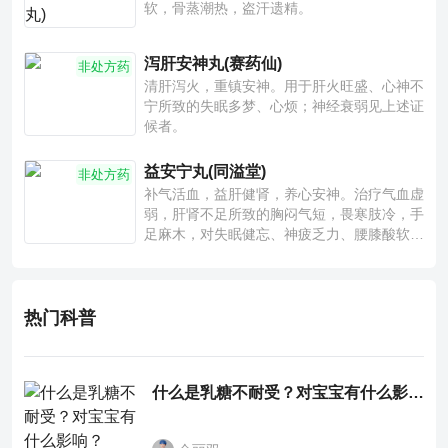
软，骨蒸潮热，盗汗遗精。
泻肝安神丸(赛药仙)
非处方药
清肝泻火，重镇安神。用于肝火旺盛、心神不
宁所致的失眠多梦、心烦；神经衰弱见上述证
候者。
益安宁丸(同溢堂)
非处方药
补气活血，益肝健肾，养心安神。治疗气血虚
弱，肝肾不足所致的胸闷气短，畏寒肢冷，手
足麻木，对失眠健忘、神疲乏力、腰膝酸软也
有一定疗效。
热门科普
什么是乳糖不耐受？对宝宝有什么影响？