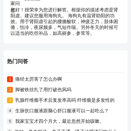
您好！很荣幸为您进行解答。根据你的描述考虑是肾
阳虚。建议您服用海狗丸。 海狗丸有温肾助阳的功
效。用于肾阳虚引起的腰膝酸软，神疲乏力，肢体困
倦，怕冷，夜尿频多，气短作喘。另外冬天的时候可
以适当的吃些补品，如高丽参，参茸等。
热门问答
痛经太厉害了怎么办啊
1
脚被铁丝扎了用打破伤风吗
2
乳腺纤维瘤手术后复发率高吗 纤维瘤是多发性的
3
生脉饮口服液跟脑心舒口服液可以一起吃么？
4
我家宝宝才四个月大，最近忽然开始咳嗽。
5