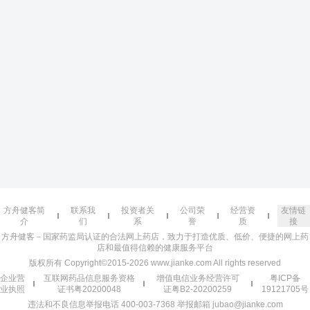
方舟健客简
联系我
投资者关
公司荣
经营资
友情链
介
们
系
誉
质
接
方舟健客－国家药监局认证的合法网上药店，致力于打造优质、低价、便捷的网上药
店和最值得信赖的健康服务平台
版权所有 Copyright©2015-2026 www.jianke.com All rights reserved
企业营
互联网药品信息服务资格
增值电信业务经营许可
粤ICP备
业执照
证书粤20200048
证粤B2-20200259
19121705号
违法和不良信息举报电话 400-003-7368 举报邮箱 jubao@jianke.com