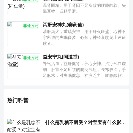
温肾固精。用于肾阳不足所致的腰膝酸软、头
晕耳鸣、遗精早泄。
泻肝安神丸(赛药仙)
非处方药
清肝泻火，重镇安神。用于肝火旺盛、心神不
宁所致的失眠多梦、心烦；神经衰弱见上述证
候者。
益安宁丸(同溢堂)
非处方药
补气活血，益肝健肾，养心安神。治疗气血虚
弱，肝肾不足所致的胸闷气短，畏寒肢冷，手
足麻木，对失眠健忘、神疲乏力、腰膝酸软也
有一定疗效。
热门科普
什么是乳糖不耐受？对宝宝有什么影响？