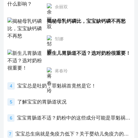
余丽双
揭秘母乳钙磷比，宝宝缺钙磷不再愁
邹娜
新生儿胃肠道不适？选对奶粉很重要！
蒋春玲
宝宝总是吐奶，罪魁祸首竟然是它！
4
了解宝宝的胃肠道状况
5
宝宝胃肠道不适？奶粉中的这些成分可能是罪魁祸首！
6
宝宝总生病就是免疫力低下？关于婴幼儿免疫力的真相，家长必须了解！
7