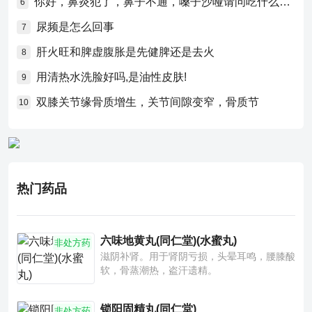
你好，鼻炎犯了，鼻子不通，嗓子沙哑请问吃什么药比较好？
6
尿频是怎么回事
7
肝火旺和脾虚腹胀是先健脾还是去火
8
用清热水洗脸好吗,是油性皮肤!
9
双膝关节缘骨质增生，关节间隙变窄，骨质节
10
热门药品
六味地黄丸(同仁堂)(水蜜丸)
非处方药
滋阴补肾。用于肾阴亏损，头晕耳鸣，腰膝酸
软，骨蒸潮热，盗汗遗精。
锁阳固精丸(同仁堂)
非处方药