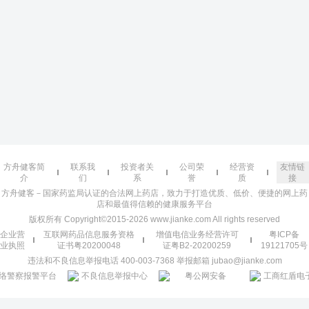
方舟健客简
联系我
投资者关
公司荣
经营资
友情链
介
们
系
誉
质
接
方舟健客－国家药监局认证的合法网上药店，致力于打造优质、低价、便捷的网上药
店和最值得信赖的健康服务平台
版权所有 Copyright©2015-2026 www.jianke.com All rights reserved
企业营
互联网药品信息服务资格
增值电信业务经营许可
粤ICP备
业执照
证书粤20200048
证粤B2-20200259
19121705号
违法和不良信息举报电话 400-003-7368 举报邮箱 jubao@jianke.com