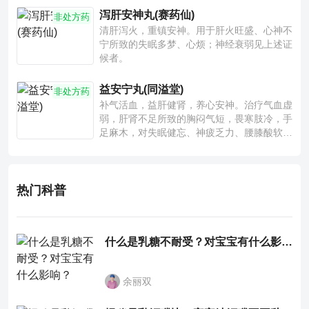
泻肝安神丸(赛药仙)
非处方药
清肝泻火，重镇安神。用于肝火旺盛、心神不
宁所致的失眠多梦、心烦；神经衰弱见上述证
候者。
益安宁丸(同溢堂)
非处方药
补气活血，益肝健肾，养心安神。治疗气血虚
弱，肝肾不足所致的胸闷气短，畏寒肢冷，手
足麻木，对失眠健忘、神疲乏力、腰膝酸软也
有一定疗效。
热门科普
什么是乳糖不耐受？对宝宝有什么影响？
余丽双