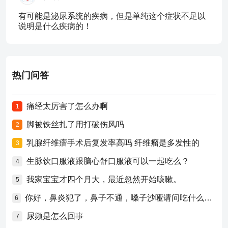
有可能是泌尿系统的疾病，但是单纯这个症状不足以
说明是什么疾病的！
热门问答
痛经太厉害了怎么办啊
1
脚被铁丝扎了用打破伤风吗
2
乳腺纤维瘤手术后复发率高吗 纤维瘤是多发性的
3
生脉饮口服液跟脑心舒口服液可以一起吃么？
4
我家宝宝才四个月大，最近忽然开始咳嗽。
5
你好，鼻炎犯了，鼻子不通，嗓子沙哑请问吃什么药比较好？
6
尿频是怎么回事
7