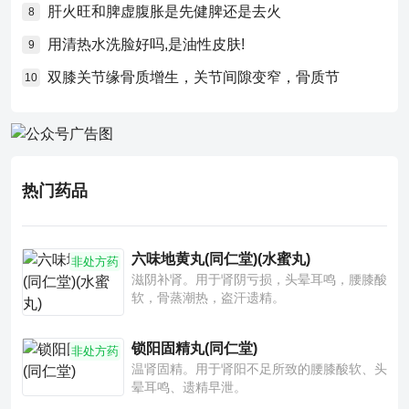
肝火旺和脾虚腹胀是先健脾还是去火
8
用清热水洗脸好吗,是油性皮肤!
9
双膝关节缘骨质增生，关节间隙变窄，骨质节
10
热门药品
六味地黄丸(同仁堂)(水蜜丸)
非处方药
滋阴补肾。用于肾阴亏损，头晕耳鸣，腰膝酸
软，骨蒸潮热，盗汗遗精。
锁阳固精丸(同仁堂)
非处方药
温肾固精。用于肾阳不足所致的腰膝酸软、头
晕耳鸣、遗精早泄。